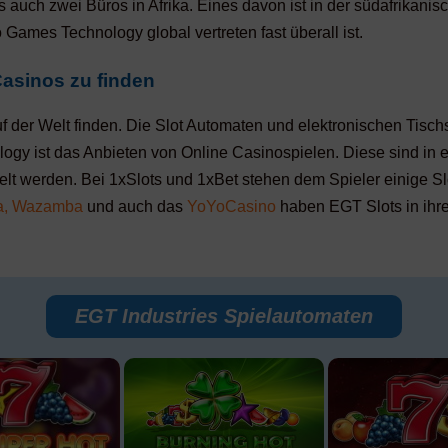
 auch zwei Büros in Afrika. Eines davon ist in der südafrikani
Games Technology global vertreten fast überall ist.
Casinos zu finden
f der Welt finden. Die Slot Automaten und elektronischen Tisch
gy ist das Anbieten von Online Casinospielen. Diese sind in ei
elt werden. Bei 1xSlots und 1xBet stehen dem Spieler einige S
a,
Wazamba
und auch das
YoYoCasino
haben EGT Slots in ihr
EGT Industries Spielautomaten