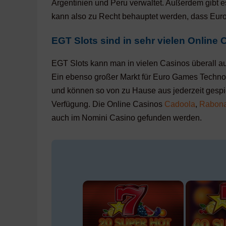
Argentinien und Peru verwaltet. Außerdem gibt es
kann also zu Recht behauptet werden, dass Euro 
EGT Slots sind in sehr vielen Online 
EGT Slots kann man in vielen Casinos überall au
Ein ebenso großer Markt für Euro Games Technolo
und können so von zu Hause aus jederzeit gespi
Verfügung. Die Online Casinos
Cadoola
,
Rabon
auch im Nomini Casino gefunden werden.