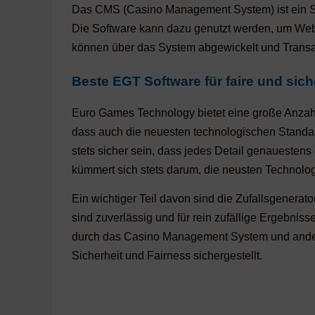
Das CMS (Casino Management System) ist ein Sy
Die Software kann dazu genutzt werden, um Web
können über das System abgewickelt und Transa
Beste EGT Software für faire und sich
Euro Games Technology bietet eine große Anzahl 
dass auch die neuesten technologischen Standa
stets sicher sein, dass jedes Detail genauestens
kümmert sich stets darum, die neusten Technolo
Ein wichtiger Teil davon sind die Zufallsgenerat
sind zuverlässig und für rein zufällige Ergebn
durch das Casino Management System und ander
Sicherheit und Fairness sichergestellt.