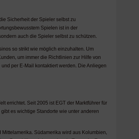
e Sicherheit der Spieler selbst zu
rtungsbewusstem Spielen ist in der
 sondern auch die Spieler selbst zu schützen.
nos so strikt wie möglich einzuhalten. Um
nden, um immer die Richtlinien zur Hilfe von
 und per E-Mail kontaktiert werden. Die Anliegen
 errichtet. Seit 2005 ist EGT der Marktführer für
 gibt es wichtige Standorte wie unter anderen
d Mittelamerika. Südamerika wird aus Kolumbien,