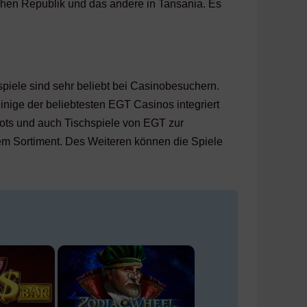
schen Republik und das andere in Tansania. Es
spiele sind sehr beliebt bei Casinobesuchern.
nige der beliebtesten EGT Casinos integriert
lots und auch Tischspiele von EGT zur
em Sortiment. Des Weiteren können die Spiele