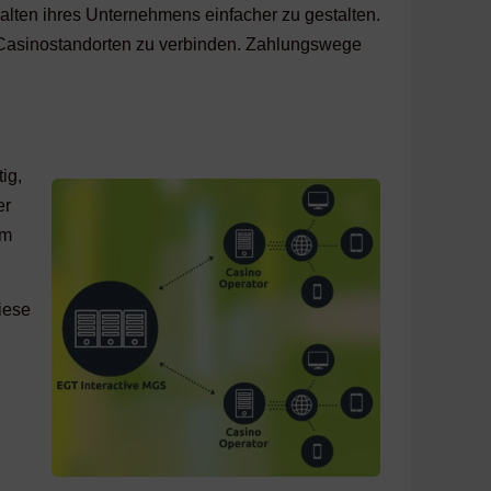
ten ihres Unternehmens einfacher zu gestalten.
 Casinostandorten zu verbinden. Zahlungswege
ig,
er
am
iese