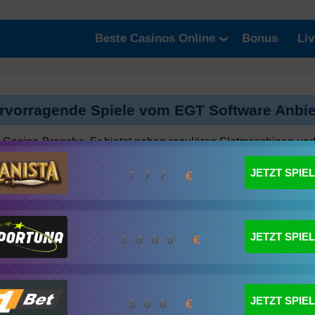
Beste Casinos Online
Bonus
Liv
rvorragende Spiele vom EGT Software Anbie
 Casino-Branche. Er bietet neben regulären Slotmaschinen und 
 Hilfe bei der Verwaltung von Casinos. Das Unternehmen wurde
JETZT SPIE
777 €
 Mitspieler am Glücksspielmarkt geworden.
 sowie in beliebten Online Casinos zu finden. In diesem Artikel
uro Games Technology bieten. Dieses umfasst auch bei den Vi
JETZT SPIE
3000 €
In diesem Artikel
JETZT SPIE
500 €