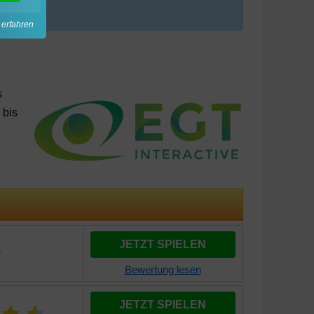
 erfahren
s
 bis
JETZT SPIELEN
Bewertung lesen
JETZT SPIELEN