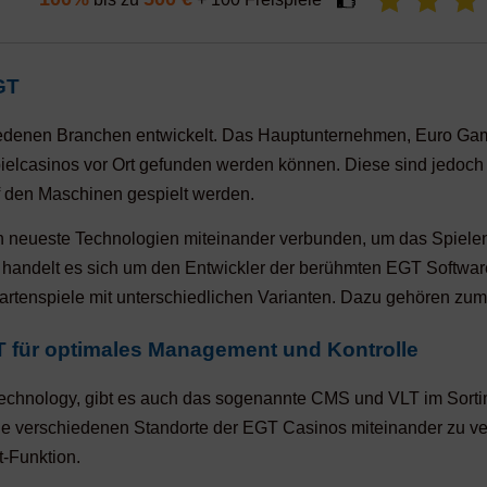
GT
hiedenen Branchen entwickelt. Das Hauptunternehmen, Euro Ga
ielcasinos vor Ort gefunden werden können. Diese sind jedoch 
f den Maschinen gespielt werden.
h neueste Technologien miteinander verbunden, um das Spielen
ei handelt es sich um den Entwickler der berühmten EGT Softwar
artenspiele mit unterschiedlichen Varianten. Dazu gehören zum
 für optimales Management und Kontrolle
chnology, gibt es auch das sogenannte CMS und VLT im Sortim
, die verschiedenen Standorte der EGT Casinos miteinander zu 
-Funktion.