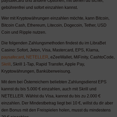
paysafecard und andere Optionen, mit denen du sicher,
gebührenfrei und sofort einzahlen kannst.
Wer mit Kryptowährungen einzahlen möchte, kann Bitcoin,
Bitcoin Cash, Ethereum, Litecoin, Dogecoin, Tether, USD
Coin und Ripple nutzen.
Die folgenden Zahlungsmethoden findest du im LibraBet
Casino: Sofort, Jeton, Visa, Mastercard, EPS, Klarna,
paysafecard
,
NETELLER
, eZeeWallet, MiFinity, CashtoCode,
Skrill
, Skrill 1-Tap, Rapid Transfer, Apple Pay,
Kryptowährungen, Banküberweisung.
Mit dem bei Österreichern beliebten Zahlungsdienst EPS
kannst du bis 5.000 € einzahlen, auch mit Skrill und
NETELLER. Wählst du Visa, kannst du bis zu 2.000 €
einzahlen. Der Mindestbetrag liegt bei 10 €, willst du dir aber
den Bonus mit den Freispielen holen, musst du mindestens