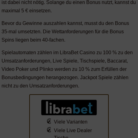
ist dabei nicht nötig. Solange du einen Bonus nutzt, kannst du
maximal 5 € einsetzen.
Bevor du Gewinne auszahlen kannst, musst du den Bonus
35-mal umsetzten. Die Wettanforderungen für die Bonus
Spins liegen beim 40-fachen.
Spielautomaten zählen im LibraBet Casino zu 100 % zu den
Umsatzanforderungen, Live Spiele, Tischspiele, Baccarat,
Video Poker und Plinko werden zu 10 % zum Erfüllen der
Bonusbedingungen herangezogen. Jackpot Spiele zählen
nicht zu den Umsatzanforderungen.
Viele Varianten
Viele Live Dealer
Tische