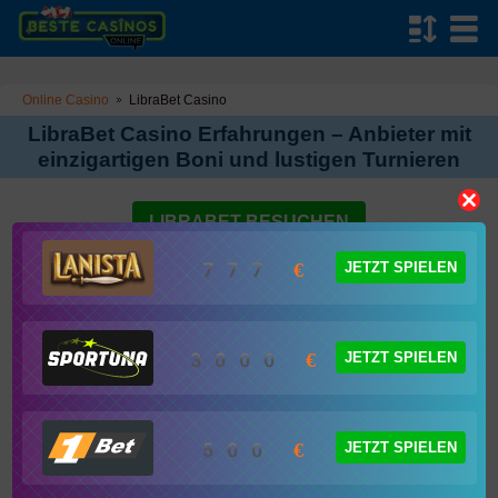
Online Casino
LibraBet Casino
LibraBet Casino Erfahrungen – Anbieter mit
einzigartigen Boni und lustigen Turnieren
LIBRABET BESUCHEN
777 €
JETZT SPIELEN
Das LibraBet Casino lädt Spieler mit dem Casino, Live
Casino und Sportwetten zu einem Rundum-Programm.
Abwechslung und Spielspaß stehen hier an der
3000 €
JETZT SPIELEN
Tagesordnung. Begrüßt wirst du als neuer Spieler mit
einem attraktiven LibraBet Bonus bis 500 € und 200
Freispielen.
500 €
JETZT SPIELEN
Weiterlesen