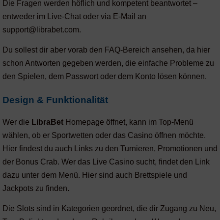
Die Fragen werden höflich und kompetent beantwortet –
entweder im Live-Chat oder via E-Mail an
support@librabet.com.
Du sollest dir aber vorab den FAQ-Bereich ansehen, da hier
schon Antworten gegeben werden, die einfache Probleme zu
den Spielen, dem Passwort oder dem Konto lösen können.
Design & Funktionalität
Wer die
LibraBet
Homepage öffnet, kann im Top-Menü
wählen, ob er Sportwetten oder das Casino öffnen möchte.
Hier findest du auch Links zu den Turnieren, Promotionen und
der Bonus Crab. Wer das Live Casino sucht, findet den Link
dazu unter dem Menü. Hier sind auch Brettspiele und
Jackpots zu finden.
Die Slots sind in Kategorien geordnet, die dir Zugang zu Neu,