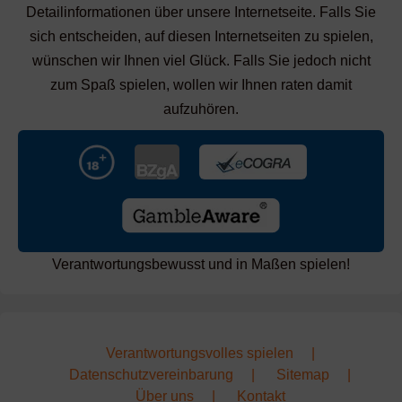
Detailinformationen über unsere Internetseite. Falls Sie
sich entscheiden, auf diesen Internetseiten zu spielen,
wünschen wir Ihnen viel Glück. Falls Sie jedoch nicht
zum Spaß spielen, wollen wir Ihnen raten damit
aufzuhören.
Verantwortungsbewusst und in Maßen spielen!
Verantwortungsvolles spielen
Datenschutzvereinbarung
Sitemap
Über uns
Kontakt