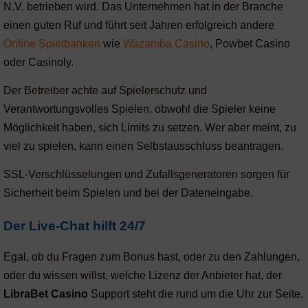
N.V. betrieben wird. Das Unternehmen hat in der Branche
einen guten Ruf und führt seit Jahren erfolgreich andere
Online Spielbanken
wie
Wazamba Casino
, Powbet Casino
oder Casinoly.
Der Betreiber achte auf Spielerschutz und
Verantwortungsvolles Spielen, obwohl die Spieler keine
Möglichkeit haben, sich Limits zu setzen. Wer aber meint, zu
viel zu spielen, kann einen Selbstausschluss beantragen.
SSL-Verschlüsselungen und Zufallsgeneratoren sorgen für
Sicherheit beim Spielen und bei der Dateneingabe.
Der Live-Chat hilft 24/7
Egal, ob du Fragen zum Bonus hast, oder zu den Zahlungen,
oder du wissen willst, welche Lizenz der Anbieter hat, der
LibraBet Casino
Support steht die rund um die Uhr zur Seite.