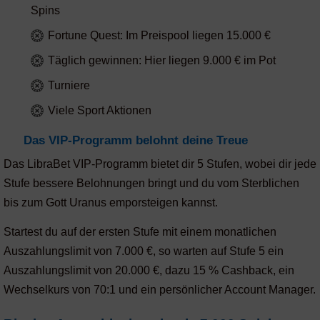
Spins
Fortune Quest: Im Preispool liegen 15.000 €
Täglich gewinnen: Hier liegen 9.000 € im Pot
Turniere
Viele Sport Aktionen
Das VIP-Programm belohnt deine Treue
Das LibraBet VIP-Programm bietet dir 5 Stufen, wobei dir jede
Stufe bessere Belohnungen bringt und du vom Sterblichen
bis zum Gott Uranus emporsteigen kannst.
Startest du auf der ersten Stufe mit einem monatlichen
Auszahlungslimit von 7.000 €, so warten auf Stufe 5 ein
Auszahlungslimit von 20.000 €, dazu 15 % Cashback, ein
Wechselkurs von 70:1 und ein persönlicher Account Manager.