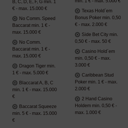
min. 1 € - max. 5.000 €
B, C, D, E, F, G min. 1
€ - max. 15.000 €
Texas Hold´em
Bonus Poker min. 0,50
No Comm. Speed
€ - max. 2.000 €
Baccarat min. 1 € -
max. 15.000 €
Side Bet City min.
0,50 € - max. 50 €
No Comm.
Baccarat min. 1 € -
Casino Hold´em
max. 15.000 €
min. 0,50 € - max.
3.000 €
Dragon Tiger min.
1 € - max. 5.000 €
Caribbean Stud
Poker min. 1 € - max.
Blaccarat A, B, C
2.000 €
min. 1 € - max. 15.000
€
2 Hand Casino
Holdem min. 0,50 € -
Baccarat Squeeze
max. 1.000 €
min. 5 € - max. 15.000
€