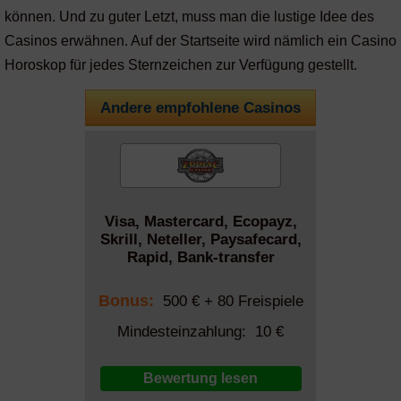
können. Und zu guter Letzt, muss man die lustige Idee des
Casinos erwähnen. Auf der Startseite wird nämlich ein Casino
Horoskop für jedes Sternzeichen zur Verfügung gestellt.
Andere empfohlene Casinos
Visa, Mastercard, Ecopayz,
Skrill, Neteller, Paysafecard,
Rapid, Bank-transfer
Bonus:
500 € + 80 Freispiele
Mindesteinzahlung:
10 €
Bewertung lesen