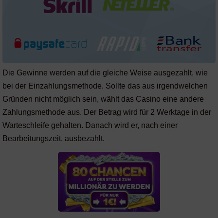
Die Gewinne werden auf die gleiche Weise ausgezahlt, wie
bei der Einzahlungsmethode. Sollte das aus irgendwelchen
Gründen nicht möglich sein, wählt das Casino eine andere
Zahlungsmethode aus. Der Betrag wird für 2 Werktage in der
Warteschleife gehalten. Danach wird er, nach einer
Bearbeitungszeit, ausbezahlt.