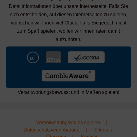
Detailinformationen über unsere Internetseite. Falls Sie
sich entscheiden, auf diesen Internetseiten zu spielen,
wünschen wir Ihnen viel Glück. Falls Sie jedoch nicht
zum Spaß spielen, wollen wir Ihnen raten damit
aufzuhören.
Verantwortungsbewusst und in Maßen spielen!
Verantwortungsvolles spielen
Datenschutzvereinbarung
Sitemap