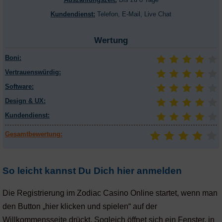
Kundendienst:
Telefon, E-Mail, Live Chat
Wertung
Boni:
Vertrauenswürdig:
Software:
Design & UX:
Kundendienst:
Gesamtbewertung:
So leicht kannst Du Dich hier anmelden
Die Registrierung im Zodiac Casino Online startet, wenn man
den Button „hier klicken und spielen“ auf der
Willkommensseite drückt. Sogleich öffnet sich ein Fenster, in