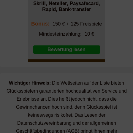
Skrill, Neteller, Paysafecard,
Rapid, Bank-transfer
Bonus:
150 € + 125 Freispiele
Mindesteinzahlung:
10 €
Bewertung lesen
Wichtiger Hinweis:
Die Wettseiten auf der Liste bieten
Glücksspielern garantierten hochqualitativen Service und
Erlebnisse an. Dies heißt jedoch nicht, dass die
Gewinnchancen hoch sind, denn Glücksspiel ist
keineswegs risikofrei. Das Lesen der
Datenschutzvereinbarung und der allgemeinen
Geschäftsbedingungen (AGB) bringt Ihnen mehr