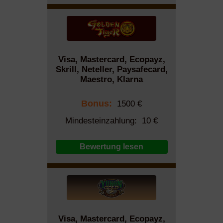
Visa, Mastercard, Ecopayz,
Skrill, Neteller, Paysafecard,
Maestro, Klarna
Bonus:
1500 €
Mindesteinzahlung:
10 €
Bewertung lesen
Visa, Mastercard, Ecopayz,