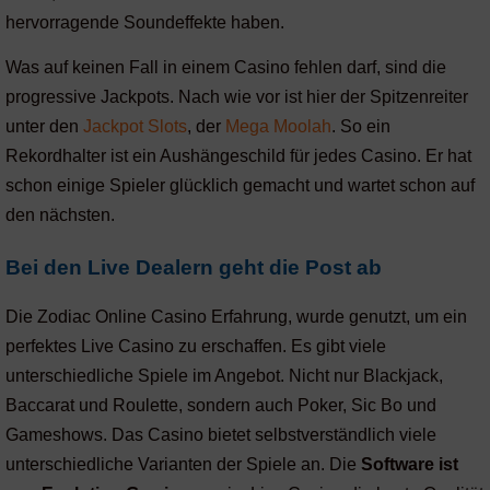
hervorragende Soundeffekte haben.
Was auf keinen Fall in einem Casino fehlen darf, sind die
progressive Jackpots. Nach wie vor ist hier der Spitzenreiter
unter den
Jackpot Slots
, der
Mega Moolah
. So ein
Rekordhalter ist ein Aushängeschild für jedes Casino. Er hat
schon einige Spieler glücklich gemacht und wartet schon auf
den nächsten.
Bei den Live Dealern geht die Post ab
Die Zodiac Online Casino Erfahrung, wurde genutzt, um ein
perfektes Live Casino zu erschaffen. Es gibt viele
unterschiedliche Spiele im Angebot. Nicht nur Blackjack,
Baccarat und Roulette, sondern auch Poker, Sic Bo und
Gameshows. Das Casino bietet selbstverständlich viele
unterschiedliche Varianten der Spiele an. Die
Software ist