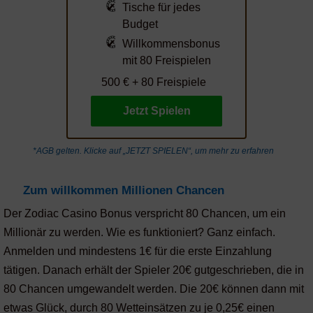
Tische für jedes
Budget
Willkommensbonus
mit 80 Freispielen
500 € + 80 Freispiele
Jetzt Spielen
*AGB gelten. Klicke auf „JETZT SPIELEN“, um mehr zu erfahren
Zum willkommen Millionen Chancen
Der Zodiac Casino Bonus verspricht 80 Chancen, um ein
Millionär zu werden. Wie es funktioniert? Ganz einfach.
Anmelden und mindestens 1€ für die erste Einzahlung
tätigen. Danach erhält der Spieler 20€ gutgeschrieben, die in
80 Chancen umgewandelt werden. Die 20€ können dann mit
etwas Glück, durch 80 Wetteinsätzen zu je 0,25€ einen