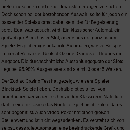
bieten zu können und neue Herausforderungen zu suchen.
Doch schon bei der bestehenden Auswahl sollte für jeden ein
passender Spielautomat dabei sein, der für Begeisterung
sorgt. Egal was gesucht wird: Ein klassischer Automat, ein
großartiger Blockbuster Slot, oder eines der ganz neuen
Spiele. Es gibt einige bekannte Automaten, wie zu Beispiel
Immortal Romance, Book of Oz oder Games of Thrones im
Angebot. Die durchschnittliche Auszahlungsquote der Slots
liegt bei 95,98%. Ausgestattet sind sie mit 3 oder 5 Walzen.
Der Zodiac Casino Test hat gezeigt, wie sehr Spieler
Blackjack Spiele lieben. Deshalb gibt es alles, von
brandneuen Versionen bis hin zu den Klassikern. Natürlich
darf in einem Casino das Roulette Spiel nicht fehlen, da es
sehr begehrt ist. Auch Video-Poker hat einen großen
Stellenwert und ist nicht wegzudenken. Es versteht sich von
selbst, dass alle Automaten eine beeindruckende Grafik und