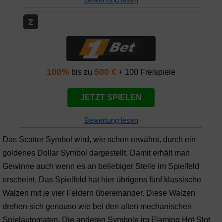
2
100%
500 €
bis zu
+ 100 Freispiele
JETZT SPIELEN
Bewertung lesen
Das Scatter Symbol wird, wie schon erwähnt, durch ein
goldenes Dollar Symbol dargestellt. Damit erhält man
Gewinne auch wenn es an beliebiger Stelle im Spielfeld
erscheint. Das Spielfeld hat hier übrigens fünf klassische
Walzen mit je vier Feldern übereinander. Diese Walzen
drehen sich genauso wie bei den alten mechanischen
Spielautomaten. Die anderen Symbole im Flaming Hot Slot