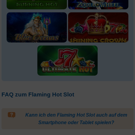
FAQ zum Flaming Hot Slot
Kann ich den Flaming Hot Slot auch auf dem
Smartphone oder Tablet spielen?