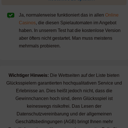
Ja, normalerweise funktioniert das in allen
Online
Casinos
, die diesen Spielautomaten im Angebot
haben. In unserem Test hat die kostenlose Version
aber öfters nicht gestartet. Man muss meistens
mehrmals probieren.
Wichtiger Hinweis:
Die Wettseiten auf der Liste bieten
Glücksspielern garantierten hochqualitativen Service und
Erlebnisse an. Dies heißt jedoch nicht, dass die
Gewinnchancen hoch sind, denn Glücksspiel ist
keineswegs risikofrei. Das Lesen der
Datenschutzvereinbarung und der allgemeinen
Geschäftsbedingungen (AGB) bringt Ihnen mehr