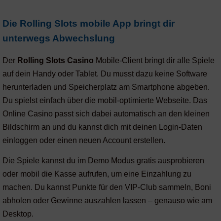
Die Rolling Slots mobile App bringt dir
unterwegs Abwechslung
Der
Rolling Slots Casino
Mobile-Client bringt dir alle Spiele
auf dein Handy oder Tablet. Du musst dazu keine Software
herunterladen und Speicherplatz am Smartphone abgeben.
Du spielst einfach über die mobil-optimierte Webseite. Das
Online Casino passt sich dabei automatisch an den kleinen
Bildschirm an und du kannst dich mit deinen Login-Daten
einloggen oder einen neuen Account erstellen.
Die Spiele kannst du im Demo Modus gratis ausprobieren
oder mobil die Kasse aufrufen, um eine Einzahlung zu
machen. Du kannst Punkte für den VIP-Club sammeln, Boni
abholen oder Gewinne auszahlen lassen – genauso wie am
Desktop.