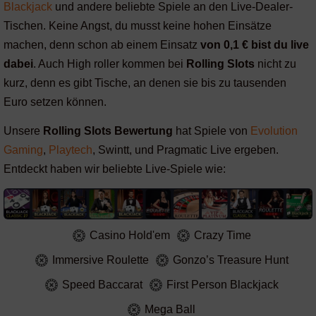
Blackjack
und andere beliebte Spiele an den Live-Dealer-
Tischen. Keine Angst, du musst keine hohen Einsätze
machen, denn schon ab einem Einsatz
von 0,1 € bist du live
dabei
. Auch High roller kommen bei
Rolling Slots
nicht zu
kurz, denn es gibt Tische, an denen sie bis zu tausenden
Euro setzen können.
Unsere
Rolling Slots Bewertung
hat Spiele von
Evolution
Gaming
,
Playtech
, Swintt, und Pragmatic Live ergeben.
Entdeckt haben wir beliebte Live-Spiele wie:
Casino Hold'em
Crazy Time
Immersive Roulette
Gonzo’s Treasure Hunt
Speed Baccarat
First Person Blackjack
Mega Ball