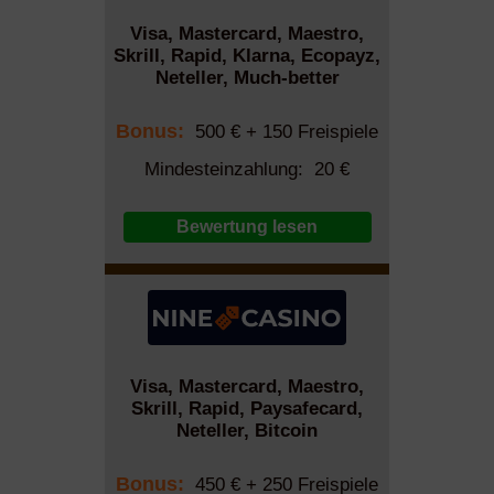
Visa, Mastercard, Maestro,
Skrill, Rapid, Klarna, Ecopayz,
Neteller, Much-better
Bonus:
500 € + 150 Freispiele
Mindesteinzahlung:
20 €
Bewertung lesen
Visa, Mastercard, Maestro,
Skrill, Rapid, Paysafecard,
Neteller, Bitcoin
Bonus:
450 € + 250 Freispiele