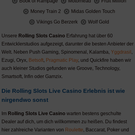
Book of Rampage
Motörhead
Fruit Million
Money Train 2
Midas Golden Touch
Vikings Go Berzerk
Wolf Gold
Unsere
Rolling Slots Casino
Erfahrung hat über 60
Entwicklerstudios aufgezeigt, darunter die besten Anbieter der
Welt. Neben Push Gaming, Spinomenal, Kalamba,
Yggdrasil
,
Ezugi, Oryx,
Betsoft
,
Pragmatic Play
, und Quickfire haben wir
auch kleiner Studios gefunden wie Groove, Technology,
Smartsoft, Infin oder Gamzix.
Die Rolling Slots Live Casino Erlebnis ist wie
nirgendwo sonst
Im
Rolling Slots Live Casino
warten bestens geschulte
Dealer auf dich, um dich willkommen zu heißen. Du findest
hier zahlreiche Varianten von
Roulette
, Baccarat, Poker und