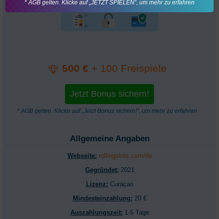
* AGB gelten. Klicke auf „JETZT SPIELEN“, um mehr zu erfahren
500 €
+ 100 Freispiele
Jetzt Bonus sichern!
* AGB gelten. Klicke auf „Jetzt Bonus sichern!“, um mehr zu erfahren
Allgemeine Angaben
Webseite:
rollingslots.com/de
Gegründet:
2021
Lizenz:
Curaçao
Mindesteinzahlung:
20 €
Auszahlungszeit:
1-5 Tage