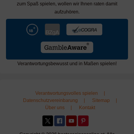
zum Spaß spielen, wollen wir Ihnen raten damit
aufzuhören.
Verantwortungsbewusst und in Maßen spielen!
Verantwortungsvolles spielen
Datenschutzvereinbarung
Sitemap
Über uns
Kontakt