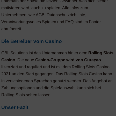
unterhalb der Spiele die letzten Gewinner, was dich sicher
motivieren wird, auch zu spielen. Alle Infos zum
Unternehmen, wie AGB, Datenschutzrichtlinie,
Verantwortungsvolles Spielen und FAQ sind im Footer
abrufbereit.
Die Betreiber vom Casino
GBL Solutions ist das Unternehmen hinter dem
Rolling Slots
Casino
. Die neue
Casino-Gruppe wird von Curaçao
lizenziert und reguliert und ist mit dem Rolling Slots Casino
2021 an den Start gegangen. Das Rolling Slots Casino kann
in verschiedenen Sprachen genutzt werden. Das Angebot an
Zahlungsoptionen und die Spielauswahl kann sich bei
Rolling Slots sehen lassen.
Unser Fazit