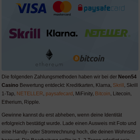
Die folgenden Zahlungsmethoden haben wir bei der
Neon54
Casino
Bewertung entdeckt: Kreditkarten, Klarna,
Skrill
, Skrill
1-Tap,
NETELLER
,
paysafecard
, MiFinity,
Bitcoin
, Litecoin,
Etherium, Ripple.
Gewinne kannst du erst abheben, wenn deine Identität
erfolgreich bestätigt wurde. Lade einen Ausweis mit Foto und
eine Handy- oder Stromrechnung hoch, die deinen Wohnsitz