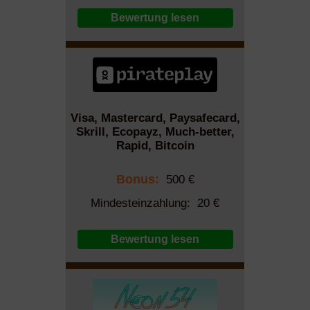
Bewertung lesen
Visa, Mastercard, Paysafecard,
Skrill, Ecopayz, Much-better,
Rapid, Bitcoin
Bonus:
500 €
Mindesteinzahlung:
20 €
Bewertung lesen