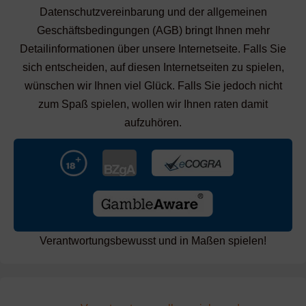
Datenschutzvereinbarung und der allgemeinen
Geschäftsbedingungen (AGB) bringt Ihnen mehr
Detailinformationen über unsere Internetseite. Falls Sie
sich entscheiden, auf diesen Internetseiten zu spielen,
wünschen wir Ihnen viel Glück. Falls Sie jedoch nicht
zum Spaß spielen, wollen wir Ihnen raten damit
aufzuhören.
Verantwortungsbewusst und in Maßen spielen!