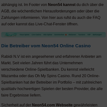
abhängig ist. Im Footer von
Neon54 kannst
du dich über die
AGB, die wöchentlichen Herausforderungen oder über die
Zahlungen informieren. Von hier aus rufst du auch die FAQ
auf oder kannst das Live-Chat-Fenster öffnen.
Die Betreiber vom Neon54 Online Casino
Rabidi N.V ist ein angesehener und erfahrener Anbieter am
Markt. Seit vielen Jahren führt das Unternehmen
verschiedene Online-Spielbanken. Du kennst vielleicht
Wazamba oder das Oh My Spins Casino. Rund 20 Online-
Spielbanken hat der Betreiber im Portfolio – mit zahlreichen
qualitativ hochwertigen Spielen der besten Provider, die alle
faire Ergebnisse liefern.
Sicherheit auf der
Neon54.com Webseite
gewährleisten