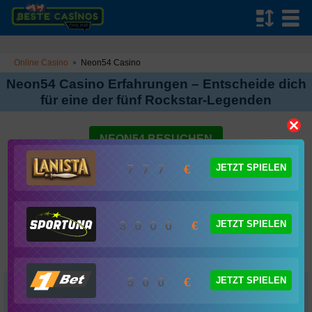
Online Casino
Neon54 Casino
Neon54 Casino Erfahrungen – Entscheide dich
für eine der fünf Rockstar-Legenden
NEON54 BESUCHEN
777 €
JETZT SPIELEN
Im
Neon54 Casino
hast du die Wahl der Qual, denn vor
einer Registrierung musst du dich entscheiden, auf den
Spuren welcher Rock-Legende du wandeln willst.
3000 €
JETZT SPIELEN
Weiterlesen
500 €
JETZT SPIELEN