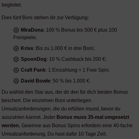
begleitet.
Dies fünf Boni stehen dir zur Verfügung:
MiraDona
: 100 % Bonus bis 500 € plus 100
Freispiele;
Kriss
: Bis zu 1.000 € in drei Boni;
SpoonDog
: 10 % Cashback bis 200 €;
Craft Pank
: 1 Einzahlung = 1 Free Spin;
David Bowle
: 50 % bis 1.000 €.
Du wählst den Star aus, der dir den für dich besten Bonus
beschert. Die einzelnen Boni unterliegen
Umsatzanforderungen, die du erfüllen musst, bevor du
auszahlen kannst. Jeder
Bonus muss 35-mal umgesetzt
werden
, Gewinne aus Bonus Spins erfordern eine 40-fache
Umsatzanforderung. Du hast dafür 10 Tage Zeit.