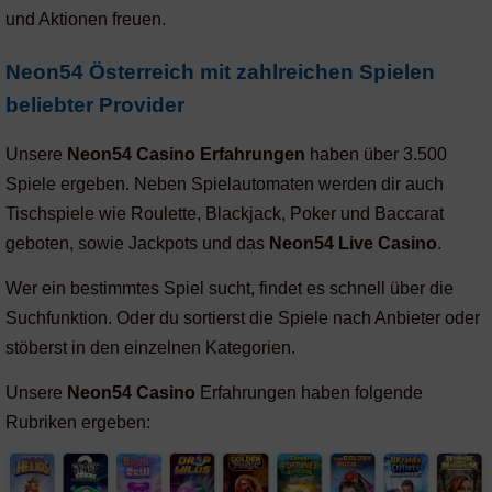
und Aktionen freuen.
Neon54 Österreich mit zahlreichen Spielen
beliebter Provider
Unsere
Neon54 Casino Erfahrungen
haben über 3.500
Spiele ergeben. Neben Spielautomaten werden dir auch
Tischspiele wie Roulette, Blackjack, Poker und Baccarat
geboten, sowie Jackpots und das
Neon54 Live Casino
.
Wer ein bestimmtes Spiel sucht, findet es schnell über die
Suchfunktion. Oder du sortierst die Spiele nach Anbieter oder
stöberst in den einzelnen Kategorien.
Unsere
Neon54 Casino
Erfahrungen haben folgende
Rubriken ergeben: