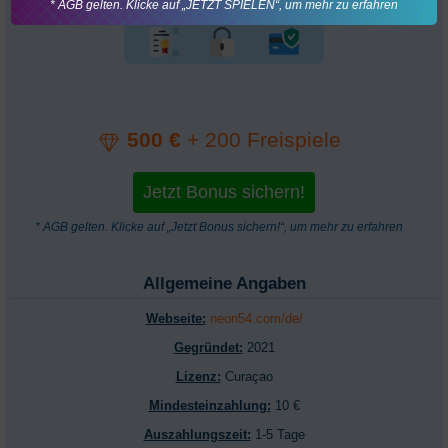
* AGB gelten. Klicke auf „JETZT SPIELEN“, um mehr zu erfahren
500 €
+ 200 Freispiele
Jetzt Bonus sichern!
* AGB gelten. Klicke auf „Jetzt Bonus sichern!“, um mehr zu erfahren
Allgemeine Angaben
Webseite:
neon54.com/de/
Gegründet:
2021
Lizenz:
Curaçao
Mindesteinzahlung:
10 €
Auszahlungszeit:
1-5 Tage