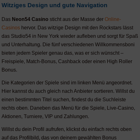
Witziges Design und gute Navigation
Das
Neon54 Casino
sticht aus der Masse der
Online-
Casinos
hervor. Das witzige Design mit den Rockstars lässt
das Studio54 in New York wieder aufleben und sorgt für Spaß
und Unterhaltung. Die fünf verschiedenen Willkommensboni
bieten jedem Spieler genau das, was er sich wünscht –
Freispiele, Match-Bonus, Cashback oder einen High Roller
Bonus.
Die Kategorien der Spiele sind im linken Menü angeordnet.
Hier kannst du auch gleich nach Anbieter sortieren. Willst du
einen bestimmten Titel suchen, findest du die Suchleiste
rechts oben. Daneben das Menü für die Spiele, Live-Casino,
Aktionen, Turniere, VIP und Zahlungen.
Willst du dein Profil aufrufen, klickst du einfach rechts oben
auf das Profilbild, das von deinem gewählten Bonus