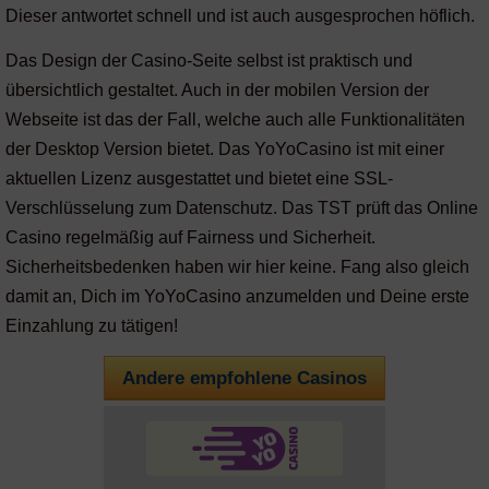
Dieser antwortet schnell und ist auch ausgesprochen höflich.
Das Design der Casino-Seite selbst ist praktisch und
übersichtlich gestaltet. Auch in der mobilen Version der
Webseite ist das der Fall, welche auch alle Funktionalitäten
der Desktop Version bietet. Das YoYoCasino ist mit einer
aktuellen Lizenz ausgestattet und bietet eine SSL-
Verschlüsselung zum Datenschutz. Das TST prüft das Online
Casino regelmäßig auf Fairness und Sicherheit.
Sicherheitsbedenken haben wir hier keine. Fang also gleich
damit an, Dich im YoYoCasino anzumelden und Deine erste
Einzahlung zu tätigen!
Andere empfohlene Casinos