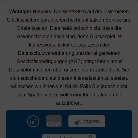
Wichtiger Hinweis:
Die Wettseiten auf der Liste bieten
Glücksspielern garantierten hochqualitativen Service und
Erlebnisse an. Dies heißt jedoch nicht, dass die
Gewinnchancen hoch sind, denn Glücksspiel ist
keineswegs risikofrei. Das Lesen der
Datenschutzvereinbarung und der allgemeinen
Geschäftsbedingungen (AGB) bringt Ihnen mehr
Detailinformationen über unsere Internetseite. Falls Sie
sich entscheiden, auf diesen Internetseiten zu spielen,
wünschen wir Ihnen viel Glück. Falls Sie jedoch nicht
zum Spaß spielen, wollen wir Ihnen raten damit
aufzuhören.