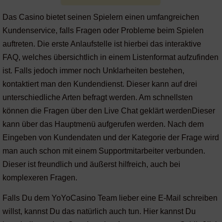
Das Casino bietet seinen Spielern einen umfangreichen
Kundenservice, falls Fragen oder Probleme beim Spielen
auftreten. Die erste Anlaufstelle ist hierbei das interaktive
FAQ, welches übersichtlich in einem Listenformat aufzufinden
ist. Falls jedoch immer noch Unklarheiten bestehen,
kontaktiert man den Kundendienst. Dieser kann auf drei
unterschiedliche Arten befragt werden. Am schnellsten
können die Fragen über den Live Chat geklärt werdenDieser
kann über das Hauptmenü aufgerufen werden. Nach dem
Eingeben von Kundendaten und der Kategorie der Frage wird
man auch schon mit einem Supportmitarbeiter verbunden.
Dieser ist freundlich und äußerst hilfreich, auch bei
komplexeren Fragen.
Falls Du dem YoYoCasino Team lieber eine E-Mail schreiben
willst, kannst Du das natürlich auch tun. Hier kannst Du