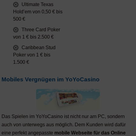
Ultimate Texas
Hold’em von 0,50 € bis
500 €
Three Card Poker
von 1 € bis 2.500 €
Caribbean Stud
Poker von 1 € bis
1.500 €
Mobiles Vergnügen im YoYoCasino
Das Spielen im YoYoCasino ist nicht nur am PC, sondern
auch von unterwegs aus möglich. Dem Kunden wird dafür
eine perfekt angepasste
mobile Webseite für das Online