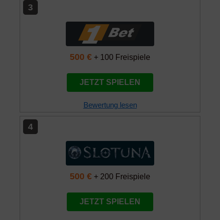
3
500 €
+ 100 Freispiele
JETZT SPIELEN
Bewertung lesen
4
500 €
+ 200 Freispiele
JETZT SPIELEN