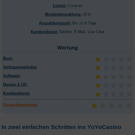
Lizenz:
Curacao
Mindesteinzahlung:
20 €
Auszahlungszeit:
Bis zu 8 Tage
Kundendienst:
Telefon, E-Mail, Live Chat
Wertung
Boni:
Vertrauenswürdig:
Software:
Design & UX:
Kundendienst:
Gesamtbewertung:
In zwei einfachen Schritten ins YoYoCasino