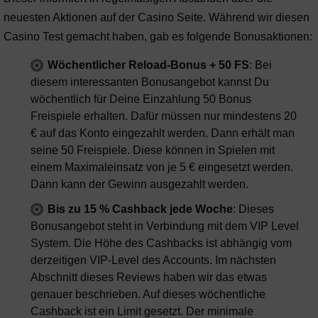
neuesten Aktionen auf der Casino Seite. Während wir diesen
Casino Test gemacht haben, gab es folgende Bonusaktionen:
Wöchentlicher Reload-Bonus + 50 FS
: Bei
diesem interessanten Bonusangebot kannst Du
wöchentlich für Deine Einzahlung 50 Bonus
Freispiele erhalten. Dafür müssen nur mindestens 20
€ auf das Konto eingezahlt werden. Dann erhält man
seine 50 Freispiele. Diese können in Spielen mit
einem Maximaleinsatz von je 5 € eingesetzt werden.
Dann kann der Gewinn ausgezahlt werden.
Bis zu 15 % Cashback jede Woche
: Dieses
Bonusangebot steht in Verbindung mit dem VIP Level
System. Die Höhe des Cashbacks ist abhängig vom
derzeitigen VIP-Level des Accounts. Im nächsten
Abschnitt dieses Reviews haben wir das etwas
genauer beschrieben. Auf dieses wöchentliche
Cashback ist ein Limit gesetzt. Der minimale