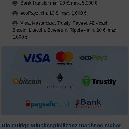
Bank Transfer min. 20 €, max. 5.000 €
ecoPayz min. 10 €, max. 1.000 €
Visa, Mastercard, Trustly, Payeer, ADVcash,
Bitcoin, Litecoin, Ethereum, Ripple - min. 20 €, max.
1.000 €
Die gültige Glücksspiellizenz macht es sicher