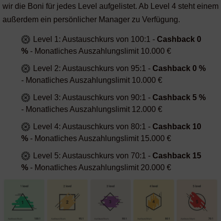
wir die Boni für jedes Level aufgelistet. Ab Level 4 steht einem
außerdem ein persönlicher Manager zu Verfügung.
Level 1: Austauschkurs von 100:1 -
Cashback 0
%
- Monatliches Auszahlungslimit 10.000 €
Level 2: Austauschkurs von 95:1 -
Cashback 0 %
- Monatliches Auszahlungslimit 10.000 €
Level 3: Austauschkurs von 90:1 -
Cashback 5 %
- Monatliches Auszahlungslimit 12.000 €
Level 4: Austauschkurs von 80:1 -
Cashback 10
%
- Monatliches Auszahlungslimit 15.000 €
Level 5: Austauschkurs von 70:1 -
Cashback 15
%
- Monatliches Auszahlungslimit 20.000 €