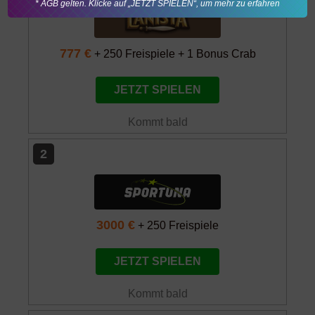
* AGB gelten. Klicke auf „JETZT SPIELEN“, um mehr zu erfahren
777 €
+ 250 Freispiele + 1 Bonus Crab
JETZT SPIELEN
Kommt bald
2
3000 €
+ 250 Freispiele
JETZT SPIELEN
Kommt bald