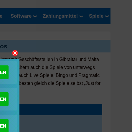
e
Software
Zahlungsmittel
Spiele
nos
ter mit Geschäftsstellen in Gibraltar und Malta
ino-Besuchern auch die Spiele von unterwegs
LEN
ots. Aber auch Live Spiele, Bingo und Pragmatic
en. Am besten gleich die Spiele selbst „Just for
LEN
LEN