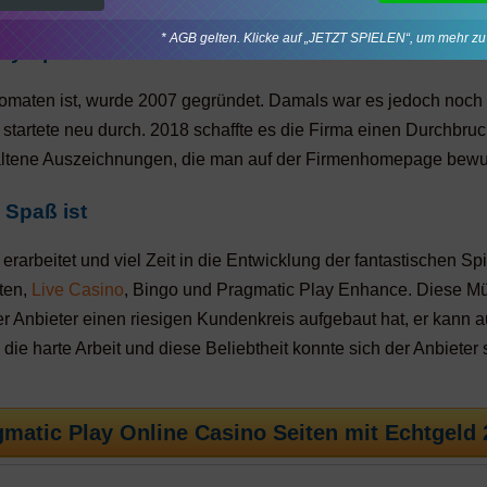
* AGB gelten. Klicke auf „JETZT SPIELEN“, um mehr zu
ay Spielen
automaten ist, wurde 2007 gegründet. Damals war es jedoch n
tartete neu durch. 2018 schaffte es die Firma einen Durchbruch
erhaltene Auszeichnungen, die man auf der Firmenhomepage bew
 Spaß ist
rarbeitet und viel Zeit in die Entwicklung der fantastischen Sp
ten,
Live Casino
, Bingo und Pragmatic Play Enhance. Diese Mü
der Anbieter einen riesigen Kundenkreis aufgebaut hat, er kann a
ie harte Arbeit und diese Beliebtheit konnte sich der Anbieter
matic Play Online Casino Seiten mit Echtgeld