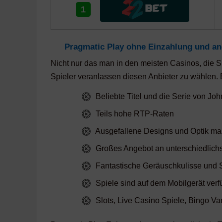
1
Pragmatic Play ohne Einzahlung und and
Nicht nur das man in den meisten Casinos, die Sp
Spieler veranlassen diesen Anbieter zu wählen. 
Beliebte Titel und die Serie von Joh
Teils hohe RTP-Raten
Ausgefallene Designs und Optik m
Großes Angebot an unterschiedlichs
Fantastische Geräuschkulisse und 
Spiele sind auf dem Mobilgerät verf
Slots, Live Casino Spiele, Bingo Va