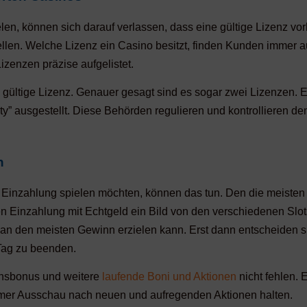
len, können sich darauf verlassen, dass eine gültige Lizenz vo
ellen. Welche Lizenz ein Casino besitzt, finden Kunden immer a
zenzen präzise aufgelistet.
ne gültige Lizenz. Genauer gesagt sind es sogar zwei Lizenze
y” ausgestellt. Diese Behörden regulieren und kontrollieren de
n
e Einzahlung spielen möchten, können das tun. Den die meisten 
ten Einzahlung mit Echtgeld ein Bild von den verschiedenen Sl
n den meisten Gewinn erzielen kann. Erst dann entscheiden sic
Tag zu beenden.
ensbonus und weitere
laufende Boni und Aktionen
nicht fehlen. 
mmer Ausschau nach neuen und aufregenden Aktionen halten.