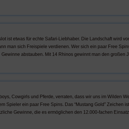
lot ist etwas für echte Safari-Liebhaber. Die Landschaft wird v
n man sich Freispiele verdienen. Wer sich ein paar Free Spins
e Gewinne abstauben. Mit 14 Rhinos gewinnt man den großen Ja
boys, Cowgirls und Pferde, verraten, dass wir uns im Wilden We
em Spieler ein paar Free Spins. Das “Mustang Gold” Zeichen i
zliche Gewinne, die es ermöglichen den 12.000-fachen Einsat