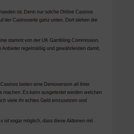
rhanden ist. Denn nur solche Online Casinos
uf der Casinoseite ganz unten. Dort stehen die
n. Eine stammt von der UK Gambling Commission.
n Anbieter regelmäßig und gewährleisten damit,
Casinos bieten eine Demoversion all ihrer
ots machen. Es kann ausgetestet werden welchen
h viele ihr echtes Geld einzusetzen und
Es ist sogar möglich, dass diese Aktionen mit