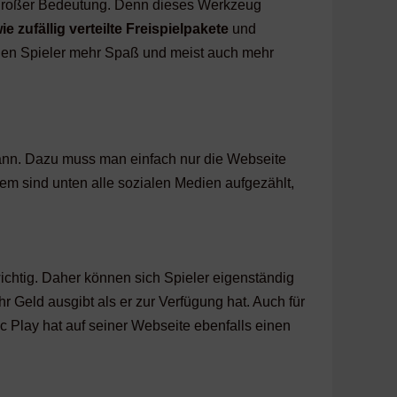
on großer Bedeutung. Denn dieses Werkzeug
 zufällig verteilte Freispielpakete
und
 den Spieler mehr Spaß und meist auch mehr
kann. Dazu muss man einfach nur die Webseite
em sind unten alle sozialen Medien aufgezählt,
ichtig. Daher können sich Spieler eigenständig
 Geld ausgibt als er zur Verfügung hat. Auch für
c Play hat auf seiner Webseite ebenfalls einen