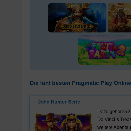
Die fünf besten Pragmatic Play Onlin
John Hunter Serie
Dazu gehören zu
Da Vinci´s Trea
weitere Abenteu