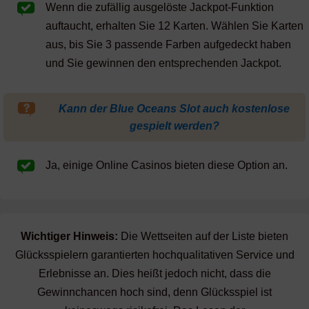
Wenn die zufällig ausgelöste Jackpot-Funktion
auftaucht, erhalten Sie 12 Karten. Wählen Sie Karten
aus, bis Sie 3 passende Farben aufgedeckt haben
und Sie gewinnen den entsprechenden Jackpot.
Kann der Blue Oceans Slot auch kostenlose
gespielt werden?
Ja, einige Online Casinos bieten diese Option an.
Wichtiger Hinweis:
Die Wettseiten auf der Liste bieten
Glücksspielern garantierten hochqualitativen Service und
Erlebnisse an. Dies heißt jedoch nicht, dass die
Gewinnchancen hoch sind, denn Glücksspiel ist