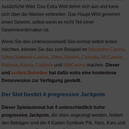
zusätzliche Wild. Das Extra Wild dehnt sich aus und kann
sich über die Walzen verbreiten. Das Haupt-Wild generiert
einen Gewinn, selbst wenn es nicht Teil einer
Gewinnkombination ist.
Wenn Sie den Unterwasserwelt-Slot einmal selbst testen
möchten, können Sie das zum Beispiel im
Wazamba Casino
,
22bet
,
National Casino
,
20bet
,
Nomini
,
Casoola
,
Alf Casino
,
Rabona
,
Kassu
,
Cadoola
und
888Casino
machen.
Dieser
und
andere Betreiber
hat dafür extra eine kostenlose
Demoversion zur Verfügung gestellt.
Der Slot besitzt 4 progressive Jackpots
Dieser Spielautomat hat 4 unterschiedlich hohe
progressive Jackpots,
die oben angezeigt werden. Neben
den Beträgen sind die 4 Karten-Symbole Pik, Herz, Karo und