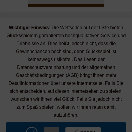
Wichtiger Hinweis:
Die Wettseiten auf der Liste bieten
Glücksspielern garantierten hochqualitativen Service und
Erlebnisse an. Dies heißt jedoch nicht, dass die
Gewinnchancen hoch sind, denn Glücksspiel ist
keineswegs risikofrei. Das Lesen der
Datenschutzvereinbarung und der allgemeinen
Geschäftsbedingungen (AGB) bringt Ihnen mehr
Detailinformationen über unsere Internetseite. Falls Sie
sich entscheiden, auf diesen Internetseiten zu spielen,
wünschen wir Ihnen viel Glück. Falls Sie jedoch nicht
zum Spaß spielen, wollen wir Ihnen raten damit
aufzuhören.