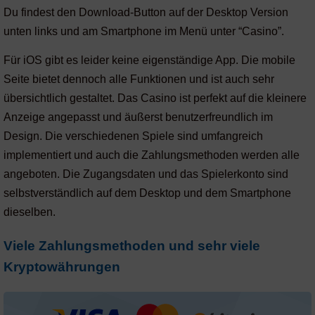
Du findest den Download-Button auf der Desktop Version
unten links und am Smartphone im Menü unter “Casino”.
Für iOS gibt es leider keine eigenständige App. Die mobile
Seite bietet dennoch alle Funktionen und ist auch sehr
übersichtlich gestaltet. Das Casino ist perfekt auf die kleinere
Anzeige angepasst und äußerst benutzerfreundlich im
Design. Die verschiedenen Spiele sind umfangreich
implementiert und auch die Zahlungsmethoden werden alle
angeboten. Die Zugangsdaten und das Spielerkonto sind
selbstverständlich auf dem Desktop und dem Smartphone
dieselben.
Viele Zahlungsmethoden und sehr viele
Kryptowährungen