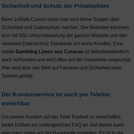
Sicherheit und Schutz der Privatsphäre
Beim 1xSlots Casino muss man sich keine Sorgen über
Sicherheit und Datenschutz machen. Der Betreiber kümmert
sich mit SSL-Verschlüsselung der ganzen Website und den
neuesten Datenschutz Standards um seine Kunden. Eine
valide
Gambling Lizenz aus Curacao
ist selbstverständlich
auch vorhanden und wird offen auf der Hauptseite vorgezeigt.
Hier wird also viel Wert auf Fairness und Sicherheit beim
Spielen gelegt.
Der Kundenservice ist auch per Telefon
erreichbar
Um seinen Kunden auf der Seite Klarheit zu verschaffen,
bietet 1xSlots ein umfangreiches FAQ an. Auf dieses kann
man ganz unten auf der Hauptseite zugreifen. Es ist in die