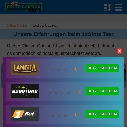
Online Casino
1xSlots Casino
Unsere Erfahrungen beim 1xSlots Test
Dieses Online-Casino ist vielleicht nicht sehr bekannt,
es darf jedoch keinesfalls unterschätzt werden.
Weiterlesen
777 €
JETZT SPIELEN
3000 €
JETZT SPIELEN
Top Online Casinos Österreichs
1
500 €
JETZT SPIELEN