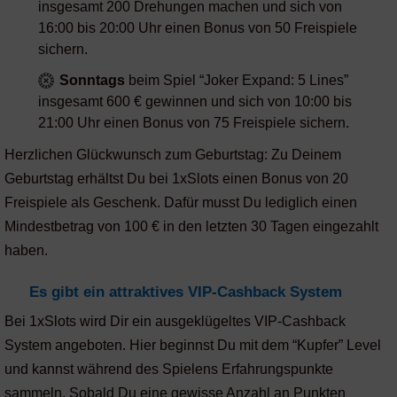
insgesamt 200 Drehungen machen und sich von
16:00 bis 20:00 Uhr einen Bonus von 50 Freispiele
sichern.
Sonntags
beim Spiel “Joker Expand: 5 Lines”
insgesamt 600 € gewinnen und sich von 10:00 bis
21:00 Uhr einen Bonus von 75 Freispiele sichern.
Herzlichen Glückwunsch zum Geburtstag: Zu Deinem
Geburtstag erhältst Du bei 1xSlots einen Bonus von 20
Freispiele als Geschenk. Dafür musst Du lediglich einen
Mindestbetrag von 100 € in den letzten 30 Tagen eingezahlt
haben.
Es gibt ein attraktives VIP-Cashback System
Bei 1xSlots wird Dir ein ausgeklügeltes VIP-Cashback
System angeboten. Hier beginnst Du mit dem “Kupfer” Level
und kannst während des Spielens Erfahrungspunkte
sammeln. Sobald Du eine gewisse Anzahl an Punkten