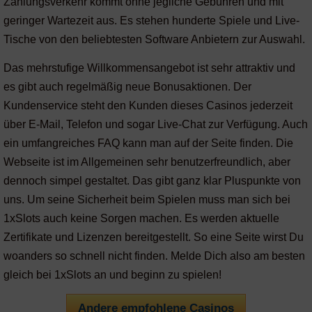
Zahlungsverkehr kommt ohne jegliche Gebühren und mit
geringer Wartezeit aus. Es stehen hunderte Spiele und Live-
Tische von den beliebtesten Software Anbietern zur Auswahl.
Das mehrstufige Willkommensangebot ist sehr attraktiv und
es gibt auch regelmäßig neue Bonusaktionen. Der
Kundenservice steht den Kunden dieses Casinos jederzeit
über E-Mail, Telefon und sogar Live-Chat zur Verfügung. Auch
ein umfangreiches FAQ kann man auf der Seite finden. Die
Webseite ist im Allgemeinen sehr benutzerfreundlich, aber
dennoch simpel gestaltet. Das gibt ganz klar Pluspunkte von
uns. Um seine Sicherheit beim Spielen muss man sich bei
1xSlots auch keine Sorgen machen. Es werden aktuelle
Zertifikate und Lizenzen bereitgestellt. So eine Seite wirst Du
woanders so schnell nicht finden. Melde Dich also am besten
gleich bei 1xSlots an und beginn zu spielen!
Andere empfohlene Casinos