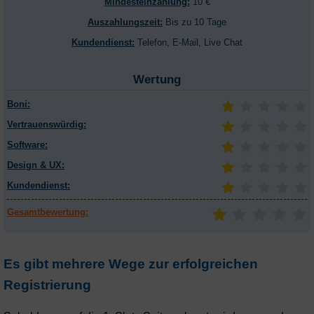
Mindesteinzahlung:
10 €
Auszahlungszeit:
Bis zu 10 Tage
Kundendienst:
Telefon, E-Mail, Live Chat
Wertung
Boni:
Vertrauenswürdig:
Software:
Design & UX:
Kundendienst:
Gesamtbewertung:
Es gibt mehrere Wege zur erfolgreichen
Registrierung