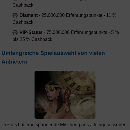
Cashback
Diamant
- 25.000.000 Erfahrungspunkte - 11 %
Cashback
VIP-Status
- 75.000.000 Erfahrungspunkte - 5 %
bis 25 % Cashback
Umfangreiche Spielauswahl von vielen
Anbietern
1xSlots hat eine spannende Mischung aus alteingesessenen,