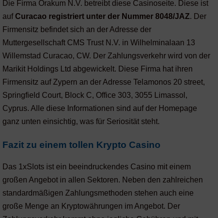
Die Firma Orakum N.V. betreibt diese Casinoseite. Diese ist
auf
Curacao registriert unter der Nummer 8048/JAZ
. Der
Firmensitz befindet sich an der Adresse der
Muttergesellschaft CMS Trust N.V. in Wilhelminalaan 13
Willemstad Curacao, CW. Der Zahlungsverkehr wird von der
Marikit Holdings Ltd abgewickelt. Diese Firma hat ihren
Firmensitz auf Zypern an der Adresse Telamonos 20 street,
Springfield Court, Block C, Office 303, 3055 Limassol,
Cyprus. Alle diese Informationen sind auf der Homepage
ganz unten einsichtig, was für Seriosität steht.
Fazit zu einem tollen Krypto Casino
Das 1xSlots ist ein beeindruckendes Casino mit einem
großen Angebot in allen Sektoren. Neben den zahlreichen
standardmäßigen Zahlungsmethoden stehen auch eine
große Menge an Kryptowährungen im Angebot. Der