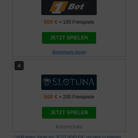
500 €
+ 100 Freispiele
JETZT SPIELEN
Bewertung lesen
4
500 €
+ 200 Freispiele
JETZT SPIELEN
Kommt bald
* AGB gelten. Klicke auf „JETZT SPIELEN“, um mehr zu erfahren