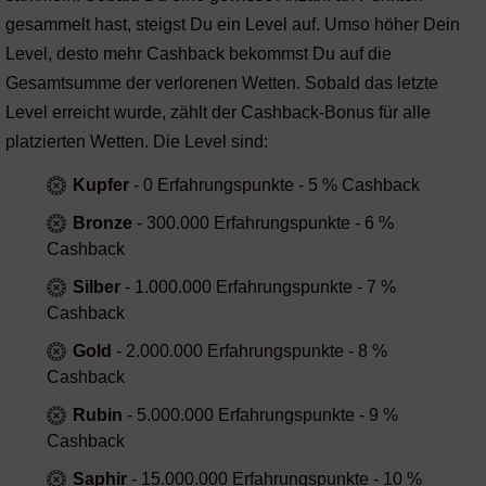
gesammelt hast, steigst Du ein Level auf. Umso höher Dein
Level, desto mehr Cashback bekommst Du auf die
Gesamtsumme der verlorenen Wetten. Sobald das letzte
Level erreicht wurde, zählt der Cashback-Bonus für alle
platzierten Wetten. Die Level sind:
Kupfer
- 0 Erfahrungspunkte - 5 % Cashback
Bronze
- 300.000 Erfahrungspunkte - 6 %
Cashback
Silber
- 1.000.000 Erfahrungspunkte - 7 %
Cashback
Gold
- 2.000.000 Erfahrungspunkte - 8 %
Cashback
Rubin
- 5.000.000 Erfahrungspunkte - 9 %
Cashback
Saphir
- 15.000.000 Erfahrungspunkte - 10 %