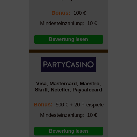
Bonus:
100 €
Mindesteinzahlung:
10 €
Bewertung lesen
Visa, Mastercard, Maestro,
Skrill, Neteller, Paysafecard
Bonus:
500 € + 20 Freispiele
Mindesteinzahlung:
10 €
Bewertung lesen