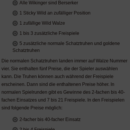
Alle Wikinger sind Berserker
1 Sticky Wild an zufälliger Position
1 zufällige Wild Walze
1 bis 3 zusätzliche Freispiele
5 zusätzliche normale Schatztruhen und goldene
Schatztruhen
Die normalen Schatztruhen landen immer auf Walze Nummer
vier. Sie enthalten fünf Preise, die der Spieler auswählen
kann. Die Truhen können auch während der Freispiele
erscheinen. Dann sind die enthaltenen Preise höher. In
normalen Spielrunden gibt es Gewinne des 2-fachen bis 40-
fachen Einsatzes und 7 bis 21 Freispiele. In den Freispielen
sind folgende Preise möglich:
2-facher bis 40-facher Einsatz
2 bis 4 Freispiele