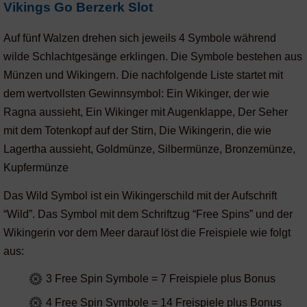
Vikings Go Berzerk Slot
Auf fünf Walzen drehen sich jeweils 4 Symbole während
wilde Schlachtgesänge erklingen. Die Symbole bestehen aus
Münzen und Wikingern. Die nachfolgende Liste startet mit
dem wertvollsten Gewinnsymbol: Ein Wikinger, der wie
Ragna aussieht, Ein Wikinger mit Augenklappe, Der Seher
mit dem Totenkopf auf der Stirn, Die Wikingerin, die wie
Lagertha aussieht, Goldmünze, Silbermünze, Bronzemünze,
Kupfermünze
Das Wild Symbol ist ein Wikingerschild mit der Aufschrift
“Wild”. Das Symbol mit dem Schriftzug “Free Spins” und der
Wikingerin vor dem Meer darauf löst die Freispiele wie folgt
aus:
3 Free Spin Symbole = 7 Freispiele plus Bonus
4 Free Spin Symbole = 14 Freispiele plus Bonus