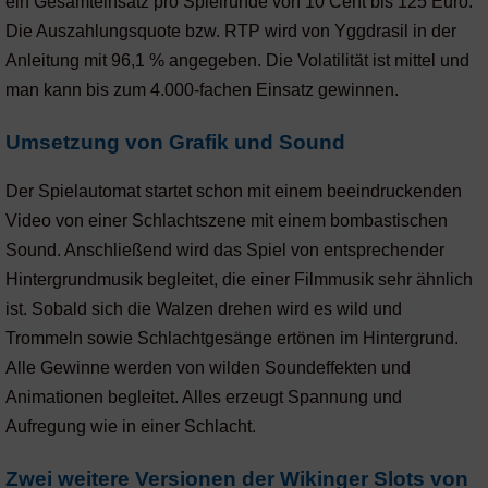
ein Gesamteinsatz pro Spielrunde von 10 Cent bis 125 Euro.
Die Auszahlungsquote bzw. RTP wird von Yggdrasil in der
Anleitung mit 96,1 % angegeben. Die Volatilität ist mittel und
man kann bis zum 4.000-fachen Einsatz gewinnen.
Umsetzung von Grafik und Sound
Der Spielautomat startet schon mit einem beeindruckenden
Video von einer Schlachtszene mit einem bombastischen
Sound. Anschließend wird das Spiel von entsprechender
Hintergrundmusik begleitet, die einer Filmmusik sehr ähnlich
ist. Sobald sich die Walzen drehen wird es wild und
Trommeln sowie Schlachtgesänge ertönen im Hintergrund.
Alle Gewinne werden von wilden Soundeffekten und
Animationen begleitet. Alles erzeugt Spannung und
Aufregung wie in einer Schlacht.
Zwei weitere Versionen der Wikinger Slots von