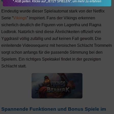
* AGB gelten. Klicke auf „JETZT SPIELEN“, um mehr zu erfahren
Eindeutig wurde dieser Spielautomat stark von der Netflix
Serie “
Vikings
” inspiriert. Fans der Vikings erkennen
sicherlich deutlich die Figuren von Lagertha und Ragna
Lodbrok. Natürlich sind diese Ähnlichkeiten offiziell von
Yggdrasil völlig zufällig und auf keinen Fall gewollt. Die
einleitende Videosequenz mit heroischen Schlacht Trommeln
sorgt schon anfangs für die passende Stimmung bei den
Spielern. Ein richtiges Spektakel findet in der gezeigten
Schlacht statt.
Spannende Funktionen und Bonus Spiele im