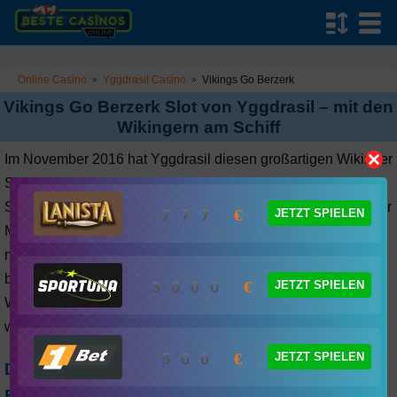
Online Casino
Yggdrasil Casino
Vikings Go Berzerk
Vikings Go Berzerk Slot von Yggdrasil – mit den
Wikingern am Schiff
Im November 2016 hat Yggdrasil diesen großartigen Wikinger
Spielautomaten, den
Vikings Go Berzerk Slot
, veröffentlicht.
Spannende Funktionen wie der Wut Pegel oder der Berserker
777 €
JETZT SPIELEN
Modus machen das Spiel so richtig aufregend. Freispiele mit
mehreren Features und verschiedene Schatztruhen
bescheren hohe Gewinne. Für uns ist das einer der besten
3000 €
JETZT SPIELEN
Wikinger Slots am Glücksspiel Markt. Erfahren Sie hier
warum wir das glauben.
500 €
JETZT SPIELEN
Die Geschichte der Wikinger im Vikings Go
Berzerk Slot