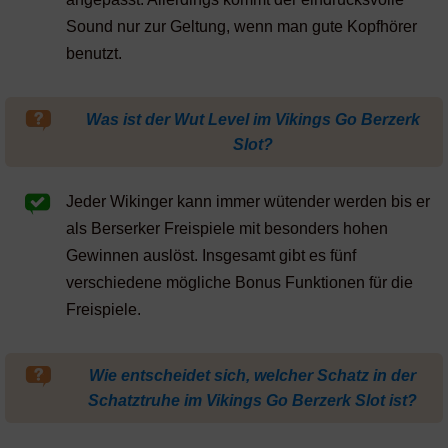
Sound nur zur Geltung, wenn man gute Kopfhörer
benutzt.
Was ist der Wut Level im Vikings Go Berzerk
Slot?
Jeder Wikinger kann immer wütender werden bis er
als Berserker Freispiele mit besonders hohen
Gewinnen auslöst. Insgesamt gibt es fünf
verschiedene mögliche Bonus Funktionen für die
Freispiele.
Wie entscheidet sich, welcher Schatz in der
Schatztruhe im Vikings Go Berzerk Slot ist?