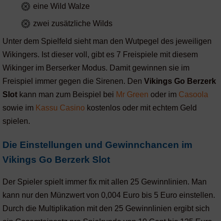
eine Wild Walze
zwei zusätzliche Wilds
Unter dem Spielfeld sieht man den Wutpegel des jeweiligen
Wikingers. Ist dieser voll, gibt es 7 Freispiele mit diesem
Wikinger im Berserker Modus. Damit gewinnen sie im
Freispiel immer gegen die Sirenen. Den
Vikings Go Berzerk
Slot
kann man zum Beispiel bei
Mr Green
oder im
Casoola
sowie im
Kassu Casino
kostenlos oder mit echtem Geld
spielen.
Die Einstellungen und Gewinnchancen im
Vikings Go Berzerk Slot
Der Spieler spielt immer fix mit allen 25 Gewinnlinien. Man
kann nur den Münzwert von 0,004 Euro bis 5 Euro einstellen.
Durch die Multiplikation mit den 25 Gewinnlinien ergibt sich