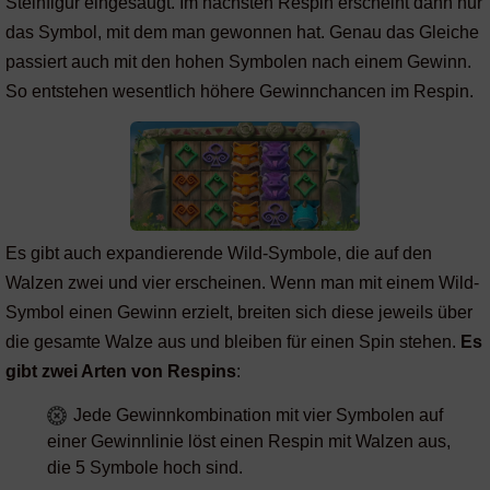
Steinfigur eingesaugt. Im nächsten Respin erscheint dann nur
das Symbol, mit dem man gewonnen hat. Genau das Gleiche
passiert auch mit den hohen Symbolen nach einem Gewinn.
So entstehen wesentlich höhere Gewinnchancen im Respin.
Es gibt auch expandierende Wild-Symbole, die auf den
Walzen zwei und vier erscheinen. Wenn man mit einem Wild-
Symbol einen Gewinn erzielt, breiten sich diese jeweils über
die gesamte Walze aus und bleiben für einen Spin stehen.
Es
gibt zwei Arten von Respins
:
Jede Gewinnkombination mit vier Symbolen auf
einer Gewinnlinie löst einen Respin mit Walzen aus,
die 5 Symbole hoch sind.