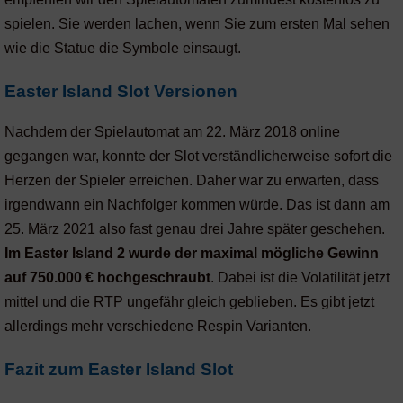
spielen. Sie werden lachen, wenn Sie zum ersten Mal sehen
wie die Statue die Symbole einsaugt.
Easter Island Slot Versionen
Nachdem der Spielautomat am 22. März 2018 online
gegangen war, konnte der Slot verständlicherweise sofort die
Herzen der Spieler erreichen. Daher war zu erwarten, dass
irgendwann ein Nachfolger kommen würde. Das ist dann am
25. März 2021 also fast genau drei Jahre später geschehen.
Im Easter Island 2 wurde der maximal mögliche Gewinn
auf 750.000 € hochgeschraubt
. Dabei ist die Volatilität jetzt
mittel und die RTP ungefähr gleich geblieben. Es gibt jetzt
allerdings mehr verschiedene Respin Varianten.
Fazit zum Easter Island Slot