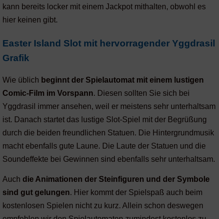
kann bereits locker mit einem Jackpot mithalten, obwohl es
hier keinen gibt.
Easter Island Slot mit hervorragender Yggdrasil
Grafik
Wie üblich
beginnt der Spielautomat mit einem lustigen
Comic-Film im Vorspann
. Diesen sollten Sie sich bei
Yggdrasil immer ansehen, weil er meistens sehr unterhaltsam
ist. Danach startet das lustige Slot-Spiel mit der Begrüßung
durch die beiden freundlichen Statuen. Die Hintergrundmusik
macht ebenfalls gute Laune. Die Laute der Statuen und die
Soundeffekte bei Gewinnen sind ebenfalls sehr unterhaltsam.
Auch
die Animationen der Steinfiguren und der Symbole
sind gut gelungen
. Hier kommt der Spielspaß auch beim
kostenlosen Spielen nicht zu kurz. Allein schon deswegen
empfehlen wir den Spielautomaten zumindest kostenlos zu