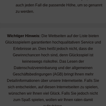
auch jeden Fall die passende Höhe, um so genannt
zu werden.
Wichtiger Hinweis:
Die Wettseiten auf der Liste bieten
Glücksspielern garantierten hochqualitativen Service und
Erlebnisse an. Dies heißt jedoch nicht, dass die
Gewinnchancen hoch sind, denn Glücksspiel ist
keineswegs risikofrei. Das Lesen der
Datenschutzvereinbarung und der allgemeinen
Geschäftsbedingungen (AGB) bringt Ihnen mehr
Detailinformationen über unsere Internetseite. Falls Sie
sich entscheiden, auf diesen Internetseiten zu spielen,
wünschen wir Ihnen viel Glück. Falls Sie jedoch nicht
zum Spaß spielen, wollen wir Ihnen raten damit