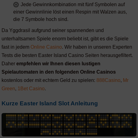
Jede Gewinnkombination mit fünf Symbolen auf
einer Gewinnlinie löst einen Respin mit Walzen aus,
die 7 Symbole hoch sind.
Da Yggdrasil aufgrund seiner spannenden und
unterhaltsamen Spiele enorm beliebt ist, gibt es die Spiele
fast in jedem
Online Casino
. Wir haben in unseren Experten
Tests die besten Easter Island Casino Seiten herausgefiltert.
Daher
empfehlen wir Ihnen diesen lustigen
Spielautomaten in den folgenden Online Casinos
kostenlos oder mit echtem Geld zu spielen:
888Casino
,
Mr
Green
,
1Bet Casino
.
Kurze Easter Island Slot Anleitung