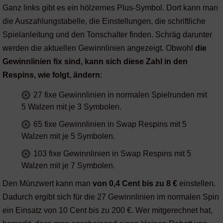
Ganz links gibt es ein hölzernes Plus-Symbol. Dort kann man
die Auszahlungstabelle, die Einstellungen, die schriftliche
Spielanleitung und den Tonschalter finden. Schräg darunter
werden die aktuellen Gewinnlinien angezeigt. Obwohl
die
Gewinnlinien fix sind, kann sich diese Zahl in den
Respins, wie folgt, ändern
:
27 fixe Gewinnlinien in normalen Spielrunden mit
5 Walzen mit je 3 Symbolen.
65 fixe Gewinnlinien in Swap Respins mit 5
Walzen mit je 5 Symbolen.
103 fixe Gewinnlinien in Swap Respins mit 5
Walzen mit je 7 Symbolen.
Den Münzwert kann man
von 0,4 Cent bis zu 8 €
einstellen.
Dadurch ergibt sich für die 27 Gewinnlinien im normalen Spin
ein Einsatz von 10 Cent bis zu 200 €. Wer mitgerechnet hat,