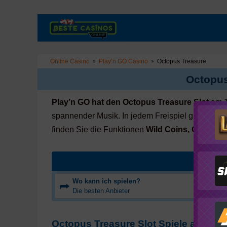
Online Casino
Play’n GO Casino
Octopus Treasure
Octopus
Play’n GO hat den Octopus Treasure Slot
am 1
spannender Musik. In jedem Freispiel gibt es ei
finden Sie die Funktionen
Wild Coins, Gold Pil
Wo kann ich spielen?
Spi
Die besten Anbieter
Tip
Octopus Treasure Slot Spiele am Me