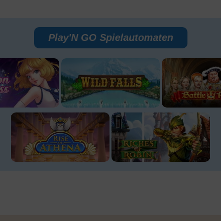
Play'N GO Spielautomaten