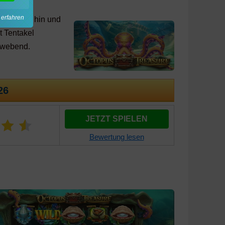
 erfahren
nd Fische hin und
t Tentakel
hwebend.
26
JETZT SPIELEN
Bewertung lesen