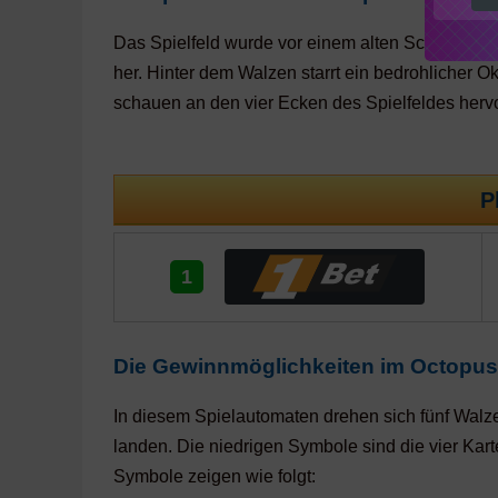
Das Spielfeld wurde vor einem alten Schiffswra
her. Hinter dem Walzen starrt ein bedrohlicher Ok
schauen an den vier Ecken des Spielfeldes her
P
1
Die Gewinnmöglichkeiten im Octopus 
In diesem Spielautomaten drehen sich fünf Walz
landen. Die niedrigen Symbole sind die vier Kar
Symbole zeigen wie folgt: