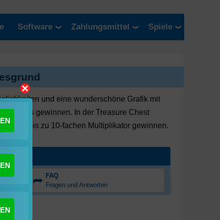
e
Software
Zahlungsmittel
Spiele
resgrund
glichkeiten und eine wunderschöne Grafik mit
sure-Spins gewinnen. In der Treasure Chest
LEN
n einen bis zu 10-fachen Multiplikator gewinnen.
LEN
FAQ
Fragen und Antworten
LEN