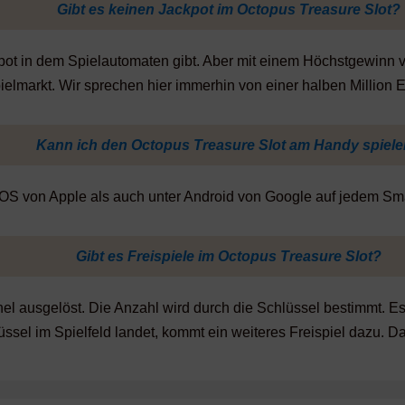
Gibt es keinen Jackpot im Octopus Treasure Slot?
pot in dem Spielautomaten gibt. Aber mit einem Höchstgewinn von
elmarkt. Wir sprechen hier immerhin von einer halben Million E
Kann ich den Octopus Treasure Slot am Handy spiel
 iOS von Apple als auch unter Android von Google auf jedem Sm
Gibt es Freispiele im Octopus Treasure Slot?
l ausgelöst. Die Anzahl wird durch die Schlüssel bestimmt. Es k
sel im Spielfeld landet, kommt ein weiteres Freispiel dazu. D