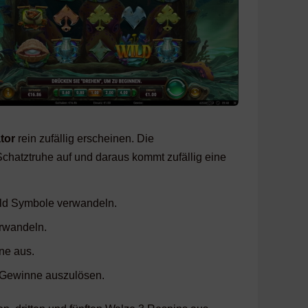
tor
rein zufällig erscheinen. Die
Schatztruhe auf und daraus kommt zufällig eine
ild Symbole verwandeln.
erwandeln.
ne aus.
 Gewinne auszulösen.