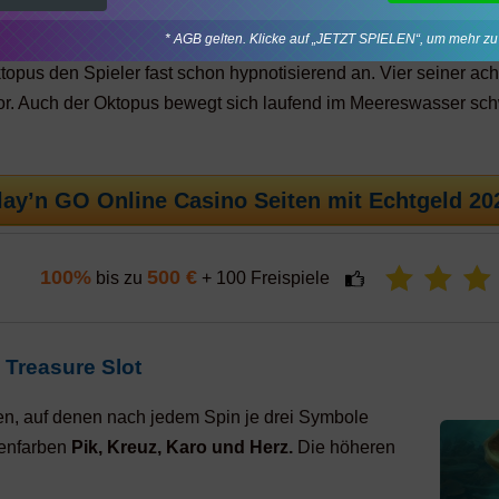
* AGB gelten. Klicke auf „JETZT SPIELEN“, um mehr zu
ck am Grundes des Ozeans platziert. Dahinter schwimmen laufe
topus den Spieler fast schon hypnotisierend an. Vier seiner ach
vor. Auch der Oktopus bewegt sich laufend im Meereswasser sc
lay’n GO Online Casino Seiten mit Echtgeld 20
100%
500 €
bis zu
+ 100 Freispiele
Treasure Slot
en, auf denen nach jedem Spin je drei Symbole
tenfarben
Pik, Kreuz, Karo und Herz.
Die höheren