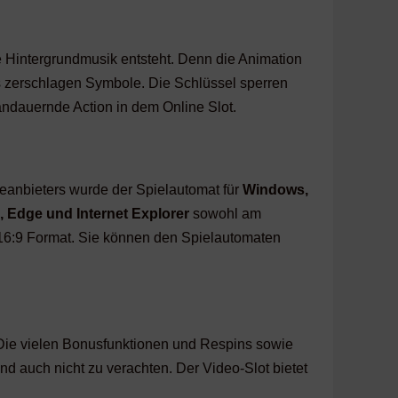
e Hintergrundmusik entsteht. Denn die Animation
us zerschlagen Symbole. Die Schlüssel sperren
andauernde Action in dem Online Slot.
reanbieters wurde der Spielautomat für
Windows,
, Edge und Internet Explorer
sowohl am
m 16:9 Format. Sie können den Spielautomaten
Die vielen Bonusfunktionen und Respins sowie
d auch nicht zu verachten. Der Video-Slot bietet