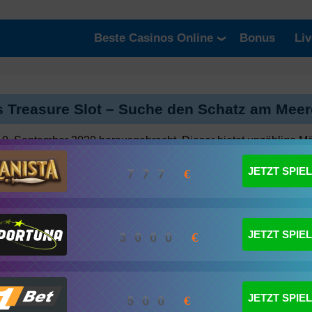
Beste Casinos Online
Bonus
Liv
 Treasure Slot – Suche den Schatz am Mee
0. September 2020 herausgebracht. Dieser bietet unzählige Mö
ne Bonusfunktion. Sie können eine unbegrenzte Anzahl an Trea
JETZT SPIE
777 €
e, Treasure Grab und Wild Reels
. Nach jeder Funktion kann ma
In diesem Artikel
JETZT SPIE
3000 €
elanleitung?
Grafische Umsetzung
ps zum Spielen
Spielerlebnis
JETZT SPIE
500 €
eresgrund