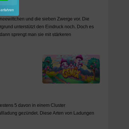
 erfahren
hneewittchen und die sieben Zwerge vor. Die
ergrund unterstützt den Eindruck noch. Doch es
dann sprengt man sie mit stärkeren
estens 5 davon in einem Cluster
allladung gezündet. Diese Arten von Ladungen