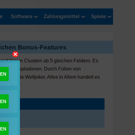
e
Software
Zahlungsmittel
Spiele
eichen Bonus-Features
wird hier in Clustern ab 5 gleichen Feldern. Es
rgwerk explodieren. Durch Füllen von
LEN
pezielle Weltjoker. Alles in Allem handelt es
LEN
LEN