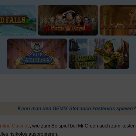
Kann man den GEMiX Slot auch kostenlos spielen?
nline Casinos
, wie zum Beispiel bei Mr Green auch zum kosten
les risikolos ausprobieren.