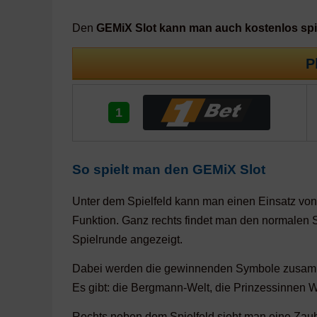
Den
GEMiX Slot kann man auch kostenlos spi
P
1
So spielt man den GEMiX Slot
Unter dem Spielfeld kann man einen Einsatz von 0
Funktion. Ganz rechts findet man den normalen 
Spielrunde angezeigt.
Dabei werden die gewinnenden Symbole zusammeng
Es gibt: die Bergmann-Welt, die Prinzessinnen W
Rechts neben dem Spielfeld sieht man eine Zaub