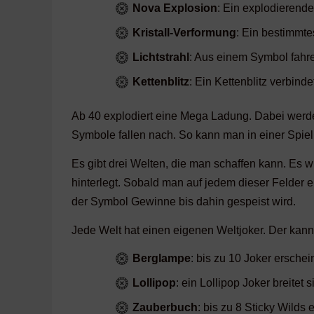
Nova Explosion
: Ein explodierend
Kristall-Verformung
: Ein bestimmte
Lichtstrahl
: Aus einem Symbol fahre
Kettenblitz
: Ein Kettenblitz verbin
Ab 40 explodiert eine Mega Ladung. Dabei werde
Symbole fallen nach. So kann man in einer Spie
Es gibt drei Welten, die man schaffen kann. Es w
hinterlegt. Sobald man auf jedem dieser Felder 
der Symbol Gewinne bis dahin gespeist wird.
Jede Welt hat einen eigenen Weltjoker. Der kan
Berglampe
: bis zu 10 Joker erschein
Lollipop
: ein Lollipop Joker breitet
Zauberbuch
: bis zu 8 Sticky Wilds