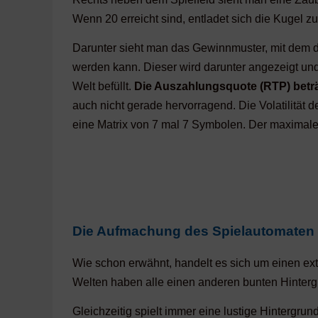
Wenn 20 erreicht sind, entladet sich die Kugel zur
Darunter sieht man das Gewinnmuster, mit dem 
werden kann. Dieser wird darunter angezeigt un
Welt befüllt.
Die Auszahlungsquote (RTP) beträ
auch nicht gerade hervorragend. Die Volatilität de
eine Matrix von 7 mal 7 Symbolen. Der maximale 
Die Aufmachung des Spielautomaten
Wie schon erwähnt, handelt es sich um einen ext
Welten haben alle einen anderen bunten Hinterg
Gleichzeitig spielt immer eine lustige Hintergr