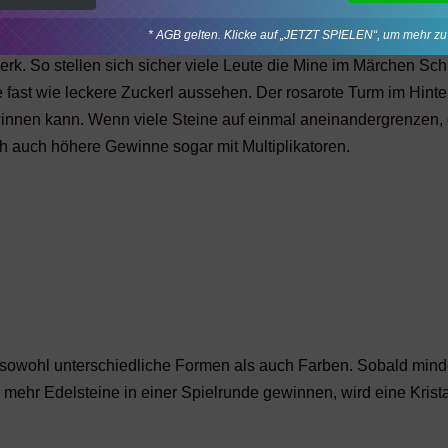
ehen
* AGB gelten. Klicke auf „JETZT SPIELEN“, um mehr zu
erk. So stellen sich sicher viele Leute die Mine im Märchen Sc
e fast wie leckere Zuckerl aussehen. Der rosarote Turm im Hint
innen kann. Wenn viele Steine auf einmal aneinandergrenzen, 
h auch höhere Gewinne sogar mit Multiplikatoren.
 sowohl unterschiedliche Formen als auch Farben. Sobald mind
ehr Edelsteine in einer Spielrunde gewinnen, wird eine Krist