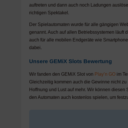
auftreten und dann auch noch Ladungen auslöse
richtigen Spektakel.
Der Spielautomaten wurde für alle gängigen We
genannt. Auch auf allen Betriebssystemen läuft d
auch für alle mobilen Endgeräte wie Smartphones
dabei.
Unsere GEMiX Slots Bewertung
Wir fanden den GEMiX Slot von
Play’n GO
im Tes
Gleichzeitig kommen auch die Gewinne nicht zu k
Hoffnung und Lust auf mehr. Wir können diesen 
den Automaten auch kostenlos spielen, um festzus