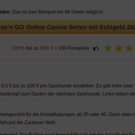
elen
. Das ist zum Beispiel bei Mr Green möglich.
lay’n GO Online Casino Seiten mit Echtgeld 20
100%
500 €
bis zu
+ 100 Freispiele
,5 € bis zu 100 € pro Spielrunde einstellen. Es gibt links zwei
Startknopf zum Starten der nächsten Spielrunde. Links neben d
ezählt für die Kristallladungen ab 20 oder 40. Ganz oben lin
elt und die Zauberer Welt.
erkugel. Der Balken rund herum füllt sich mit der Anzahl der 