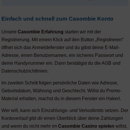
Einfach und schnell zum Casombie Konto
Unsere
Casombie Erfahrung
starten wir mit der
Registrierung. Mit einem Klick auf den Button „Registrieren“
öffnet sich das Anmeldefenster und du gibst deine E-Mail-
Adresse, einen Benutzernamen, ein sicheres Passwort und
deine Handynummer ein. Dann bestätigst du die AGB und
Datenschutzrichtlinien.
Im zweiten Schritt folgen persönliche Daten wie Adresse,
Geburtsdatum, Währung und Geschlecht. Willst du Promo-
Material erhalten, machst du in diesem Fenster ein Hakerl.
Wer will, kann sich Einzahlungs- und Verlustlimits setzen. Der
Kontoverlauf gibt dir einen Überblick über deine Zahlungen
und wenn du nicht mehr im
Casombie Casino spielen
willst,