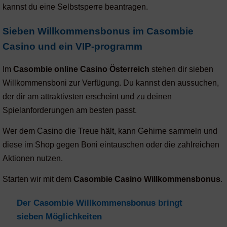
kannst du eine Selbstsperre beantragen.
Sieben Willkommensbonus im Casombie
Casino und ein VIP-programm
Im
Casombie online Casino Österreich
stehen dir sieben
Willkommensboni zur Verfügung. Du kannst den aussuchen,
der dir am attraktivsten erscheint und zu deinen
Spielanforderungen am besten passt.
Wer dem Casino die Treue hält, kann Gehirne sammeln und
diese im Shop gegen Boni eintauschen oder die zahlreichen
Aktionen nutzen.
Starten wir mit dem
Casombie Casino Willkommensbonus
.
Der Casombie Willkommensbonus bringt
sieben Möglichkeiten