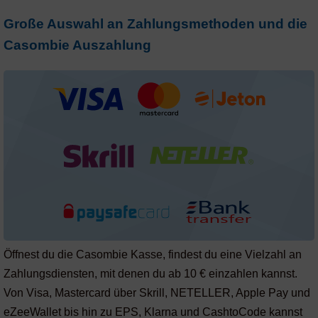
Große Auswahl an Zahlungsmethoden und die
Casombie Auszahlung
Öffnest du die Casombie Kasse, findest du eine Vielzahl an
Zahlungsdiensten, mit denen du ab 10 € einzahlen kannst.
Von Visa, Mastercard über Skrill, NETELLER, Apple Pay und
eZeeWallet bis hin zu EPS, Klarna und CashtoCode kannst