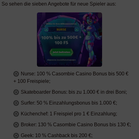
So sehen die sieben Angebote für neue Spieler aus:
Nurse: 100 % Casombie Casino Bonus bis 500 €
+ 100 Freispiele;
Skateboarder Bonus: bis zu 1.000 € in drei Boni;
Surfer: 50 % Einzahlungsbonus bis 1.000 €;
Küchenchef: 1 Freispiel pro 1 € Einzahlung;
Broker: 130 % Casombie Casino Bonus bis 130 €;
Geek: 10 % Cashback bis 200 €;