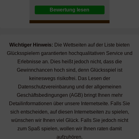
Bewertung lesen
Wichtiger Hinweis:
Die Wettseiten auf der Liste bieten
Glücksspielern garantierten hochqualitativen Service und
Erlebnisse an. Dies heißt jedoch nicht, dass die
Gewinnchancen hoch sind, denn Glücksspiel ist
keineswegs risikofrei. Das Lesen der
Datenschutzvereinbarung und der allgemeinen
Geschäftsbedingungen (AGB) bringt Ihnen mehr
Detailinformationen über unsere Internetseite. Falls Sie
sich entscheiden, auf diesen Internetseiten zu spielen,
wünschen wir Ihnen viel Glück. Falls Sie jedoch nicht
zum Spaß spielen, wollen wir Ihnen raten damit
aufzuhören.