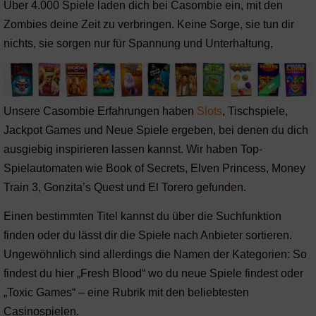
Über 4.000 Spiele laden dich bei Casombie ein, mit den
Zombies deine Zeit zu verbringen. Keine Sorge, sie tun dir
nichts, sie sorgen nur für Spannung und Unterhaltung,
Unsere Casombie Erfahrungen haben
Slots
, Tischspiele,
Jackpot Games und Neue Spiele ergeben, bei denen du dich
ausgiebig inspirieren lassen kannst. Wir haben Top-
Spielautomaten wie Book of Secrets, Elven Princess, Money
Train 3, Gonzita’s Quest und El Torero gefunden.
Einen bestimmten Titel kannst du über die Suchfunktion
finden oder du lässt dir die Spiele nach Anbieter sortieren.
Ungewöhnlich sind allerdings die Namen der Kategorien: So
findest du hier „Fresh Blood“ wo du neue Spiele findest oder
„Toxic Games“ – eine Rubrik mit den beliebtesten
Casinospielen.