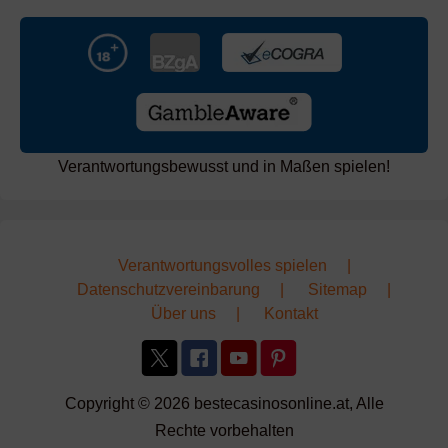
Verantwortungsbewusst und in Maßen spielen!
Verantwortungsvolles spielen
Datenschutzvereinbarung
Sitemap
Über uns
Kontakt
Copyright © 2026 bestecasinosonline.at, Alle
Rechte vorbehalten