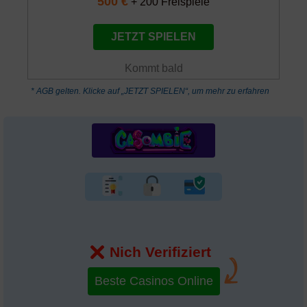
500 €
+ 200 Freispiele
JETZT SPIELEN
Kommt bald
* AGB gelten. Klicke auf „JETZT SPIELEN“, um mehr zu erfahren
Nich Verifiziert
Beste Casinos Online