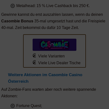
Metalhead: 15 % Live Cashback bis 250 €.
Gewinne kannst du erst auszahlen lassen, wenn du deinen
Casombie Bonus
35-mal umgesetzt hast und die Freispiele
40-mal. Zeit bekommst du dafür 10 Tage Zeit.
Viele Varianten
Viele Live Dealer Tische
Weitere Aktionen im Casombie Casino
Österreich
Auf Zombie-Fans warten aber noch weitere spannende
Aktionen:
Fortune Quest;