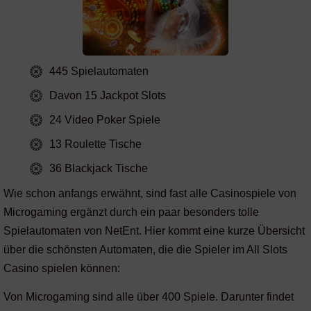
445 Spielautomaten
Davon 15 Jackpot Slots
24 Video Poker Spiele
13 Roulette Tische
36 Blackjack Tische
Wie schon anfangs erwähnt, sind fast alle Casinospiele von
Microgaming ergänzt durch ein paar besonders tolle
Spielautomaten von NetEnt. Hier kommt eine kurze Übersicht
über die schönsten Automaten, die die Spieler im All Slots
Casino spielen können:
Von Microgaming sind alle über 400 Spiele. Darunter findet