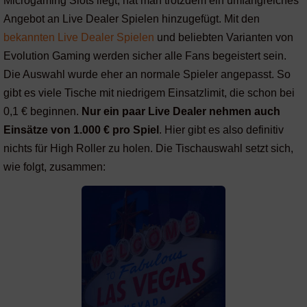
Microgaming Slots liegt, hat man trotzdem ein umfangreiches
Angebot an Live Dealer Spielen hinzugefügt. Mit den
bekannten Live Dealer Spielen
und beliebten Varianten von
Evolution Gaming werden sicher alle Fans begeistert sein.
Die Auswahl wurde eher an normale Spieler angepasst. So
gibt es viele Tische mit niedrigem Einsatzlimit, die schon bei
0,1 € beginnen.
Nur ein paar Live Dealer nehmen auch
Einsätze von 1.000 € pro Spiel
. Hier gibt es also definitiv
nichts für High Roller zu holen. Die Tischauswahl setzt sich,
wie folgt, zusammen: