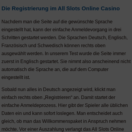
Die Registrierung im All Slots Online Casino
Nachdem man die Seite auf die gewünschte Sprache
eingestellt hat, kann der einfache Anmeldevorgang in drei
Schritten gestartet werden. Die Sprachen Deutsch, Englisch,
Französisch und Schwedisch können rechts oben
ausgewählt werden. In unserem Test wurde die Seite immer
zuerst in Englisch gestartet. Sie nimmt also anscheinend nicht
automatisch die Sprache an, die auf dem Computer
eingestellt ist.
Sobald nun alles in Deutsch angezeigt wird, klickt man
einfach rechts oben „Registrieren“ an. Damit startet der
einfache Anmeldeprozess. Hier gibt der Spieler alle üblichen
Daten ein und kann sofort loslegen. Man entscheidet auch
gleich, ob man das Willkommenspaket in Anspruch nehmen
möchte. Vor einer Auszahlung verlangt das All Slots Online