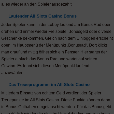
alles wieder an den Spieler ausgezahlt.
Laufender All Slots Casino Bonus
Jeder Spieler kann in der Lobby laufend am Bonus Rad oben
drehen und immer wieder Freispiele, Bonusgeld oder diverse
Geschenke bekommen. Gleich nach dem Einloggen erscheint
oben im Hauptmenü der Menüpunkt „Bonusrad“. Dort klickt
man drauf und mittig öffnet sich ein Fenster. Hier startet der
Spieler einfach das Bonus Rad und wartet auf seinen
Gewinn. Es lohnt sich diesen Menüpunkt laufend
anzuwählen.
Das Treueprogramm im All Slots Casino
Mit jedem Einsatz von echtem Geld verdient der Spieler
Treuepunkte im All Slots Casino. Diese Punkte können dann
in Bonus Guthaben umgetauscht werden. Für das Bonusgeld
gilt natürlich wieder die gleiche Umsatzbedingung, wie beim