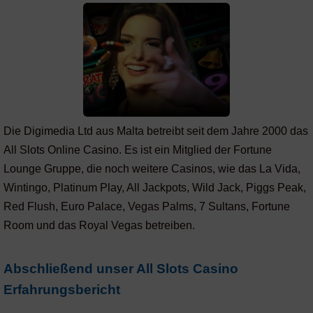
Die Digimedia Ltd aus Malta betreibt seit dem Jahre 2000 das
All Slots Online Casino. Es ist ein Mitglied der Fortune
Lounge Gruppe, die noch weitere Casinos, wie das La Vida,
Wintingo, Platinum Play, All Jackpots, Wild Jack, Piggs Peak,
Red Flush, Euro Palace, Vegas Palms, 7 Sultans, Fortune
Room und das Royal Vegas betreiben.
Abschließend unser All Slots Casino
Erfahrungsbericht