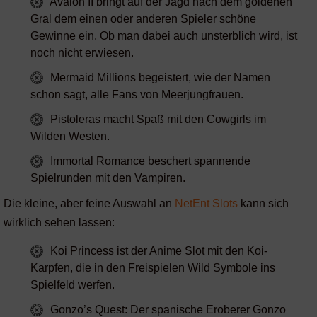
Avalon II bringt auf der Jagd nach dem goldenen
Gral dem einen oder anderen Spieler schöne
Gewinne ein. Ob man dabei auch unsterblich wird, ist
noch nicht erwiesen.
Mermaid Millions begeistert, wie der Namen
schon sagt, alle Fans von Meerjungfrauen.
Pistoleras macht Spaß mit den Cowgirls im
Wilden Westen.
Immortal Romance beschert spannende
Spielrunden mit den Vampiren.
Die kleine, aber feine Auswahl an
NetEnt Slots
kann sich
wirklich sehen lassen:
Koi Princess ist der Anime Slot mit den Koi-
Karpfen, die in den Freispielen Wild Symbole ins
Spielfeld werfen.
Gonzo’s Quest: Der spanische Eroberer Gonzo