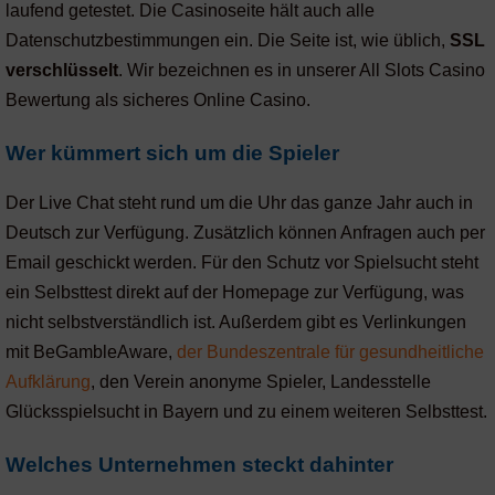
laufend getestet. Die Casinoseite hält auch alle
Datenschutzbestimmungen ein. Die Seite ist, wie üblich,
SSL
verschlüsselt
. Wir bezeichnen es in unserer All Slots Casino
Bewertung als sicheres Online Casino.
Wer kümmert sich um die Spieler
Der Live Chat steht rund um die Uhr das ganze Jahr auch in
Deutsch zur Verfügung. Zusätzlich können Anfragen auch per
Email geschickt werden. Für den Schutz vor Spielsucht steht
ein Selbsttest direkt auf der Homepage zur Verfügung, was
nicht selbstverständlich ist. Außerdem gibt es Verlinkungen
mit BeGambleAware,
der Bundeszentrale für gesundheitliche
Aufklärung
, den Verein anonyme Spieler, Landesstelle
Glücksspielsucht in Bayern und zu einem weiteren Selbsttest.
Welches Unternehmen steckt dahinter