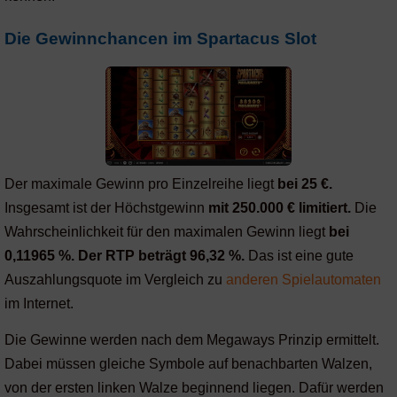
Die Gewinnchancen im Spartacus Slot
Der maximale Gewinn pro Einzelreihe liegt
bei 25 €.
Insgesamt ist der Höchstgewinn
mit 250.000 € limitiert.
Die
Wahrscheinlichkeit für den maximalen Gewinn liegt
bei
0,11965 %. Der RTP beträgt 96,32 %.
Das ist eine gute
Auszahlungsquote im Vergleich zu
anderen Spielautomaten
im Internet.
Die Gewinne werden nach dem Megaways Prinzip ermittelt.
Dabei müssen gleiche Symbole auf benachbarten Walzen,
von der ersten linken Walze beginnend liegen. Dafür werden