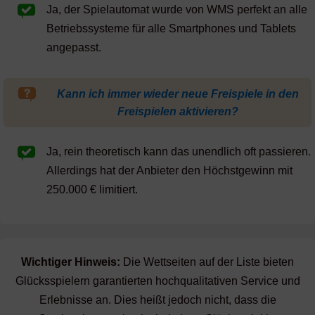
Ja, der Spielautomat wurde von WMS perfekt an alle
Betriebssysteme für alle Smartphones und Tablets
angepasst.
Kann ich immer wieder neue Freispiele in den
Freispielen aktivieren?
Ja, rein theoretisch kann das unendlich oft passieren.
Allerdings hat der Anbieter den Höchstgewinn mit
250.000 € limitiert.
Wichtiger Hinweis:
Die Wettseiten auf der Liste bieten
Glücksspielern garantierten hochqualitativen Service und
Erlebnisse an. Dies heißt jedoch nicht, dass die