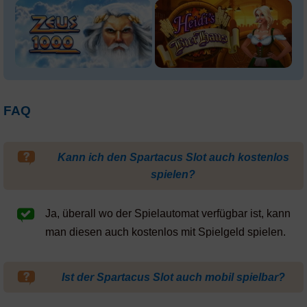
FAQ
Kann ich den Spartacus Slot auch kostenlos
spielen?
Ja, überall wo der Spielautomat verfügbar ist, kann
man diesen auch kostenlos mit Spielgeld spielen.
Ist der Spartacus Slot auch mobil spielbar?