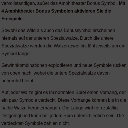
vervollständigen, außer das Amphitheater Bonus Symbol.
Mit
4 Amphitheater Bonus Symbolen aktivieren Sie die
Freispiele.
Sowohl das Wild als auch das Bonussymbol erscheinen
niemals auf der unteren Spezialwalze. Durch die untere
Spezialwalze werden die Walzen zwei bis fünf jeweils um ein
Symbol länger.
Gewinnkombinationen explodieren und neue Symbole rücken
von oben nach, wobei die untere Spezialwalze davon
unberührt bleibt.
Auf jeder Walze gibt es im normalen Spiel einen Vorhang, der
ein paar Symbole verdeckt. Diese Vorhänge können bis in die
halbe Walze herunterhängen. Die Länge wird rein zufällig
festgelegt und kann bei jedem Spin unterschiedlich sein. Die
verdeckten Symbole zählen nicht.