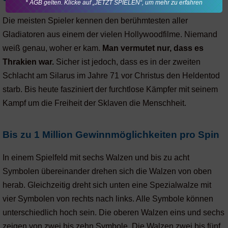
* AGB gelten. Klicke auf „JETZT SPIELEN“, um mehr zu erfahren
Die meisten Spieler kennen den berühmtesten aller
Gladiatoren aus einem der vielen Hollywoodfilme. Niemand
weiß genau, woher er kam.
Man vermutet nur, dass es
Thrakien war.
Sicher ist jedoch, dass es in der zweiten
Schlacht am Silarus im Jahre 71 vor Christus den Heldentod
starb. Bis heute fasziniert der furchtlose Kämpfer mit seinem
Kampf um die Freiheit der Sklaven die Menschheit.
Bis zu 1 Million Gewinnmöglichkeiten pro Spin
In einem Spielfeld mit sechs Walzen und bis zu acht
Symbolen übereinander drehen sich die Walzen von oben
herab. Gleichzeitig dreht sich unten eine Spezialwalze mit
vier Symbolen von rechts nach links. Alle Symbole können
unterschiedlich hoch sein. Die oberen Walzen eins und sechs
zeigen von zwei bis zehn Symbole. Die Walzen zwei bis fünf