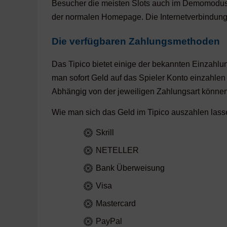
Besucher die meisten Slots auch im Demomodus s
der normalen Homepage. Die Internetverbindung so
Die verfügbaren Zahlungsmethoden
Das Tipico bietet einige der bekannten Einzah
man sofort Geld auf das Spieler Konto einzahle
Abhängig von der jeweiligen Zahlungsart können
Wie man sich das Geld im Tipico auszahlen lass
Skrill
NETELLER
Bank Überweisung
Visa
Mastercard
PayPal