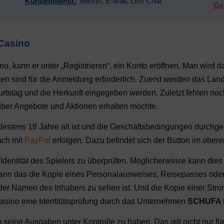
Kundendienst:
Telefon, E-Mail, Live Chat
Ge
 Casino
no, kann er unter „Registrieren“, ein Konto eröffnen. Man wird
ten sind für die Anmeldung erforderlich. Zuerst werden das La
rtstag und die Herkunft eingegeben werden. Zuletzt fehlen no
 über Angebote und Aktionen erhalten möchte.
mindestens 18 Jahre alt ist und die Geschäftsbedingungen durch
ach mit
PayPal
erfolgen. Dazu befindet sich der Button im obere
e Identität des Spielers zu überprüfen. Möglicherweise kann di
ann das die Kopie eines Personalausweises, Reisepasses ode
r der Namen des Inhabers zu sehen ist. Und die Kopie einer Stro
 Casino eine Identitätsprüfung durch das Unternehmen
SCHUFA 
 seine Ausgaben unter Kontrolle zu haben. Das gilt nicht nur für