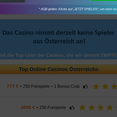
ße Spielauswahl
Live Casino
ts, Tischspiele & Mehr
Von Evolution Gaming
* AGB gelten. Klicke auf „JETZT SPIELEN“, um mehr zu
Top Online Casinos Österreichs
777 €
+ 250 Freispiele + 1 Bonus Crab
3000 €
+ 250 Freispiele