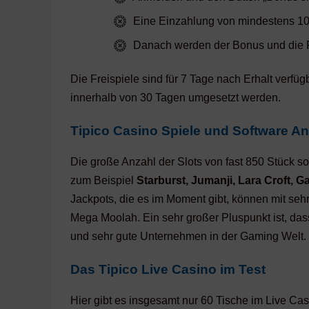
Eine Einzahlung von mindestens 10
Danach werden der Bonus und die F
Die Freispiele sind für 7 Tage nach Erhalt verfü
innerhalb von 30 Tagen umgesetzt werden.
Tipico Casino Spiele und Software An
Die große Anzahl der Slots von fast 850 Stück s
zum Beispiel
Starburst, Jumanji, Lara Croft, 
Jackpots, die es im Moment gibt, können mit se
Mega Moolah. Ein sehr großer Pluspunkt ist, das
und sehr gute Unternehmen in der Gaming Welt.
Das Tipico Live Casino im Test
Hier gibt es insgesamt nur 60 Tische im Live Ca