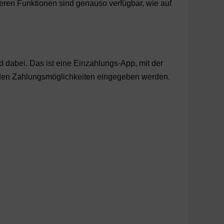
eren Funktionen sind genauso verfügbar, wie auf
d dabei. Das ist eine Einzahlungs-App, mit der
i den Zahlungsmöglichkeiten eingegeben werden.