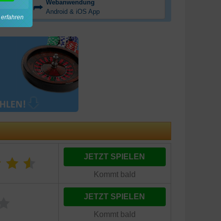
Webanwendung
Android & iOS App
 erfahren
JETZT SPIELEN
Kommt bald
JETZT SPIELEN
Kommt bald