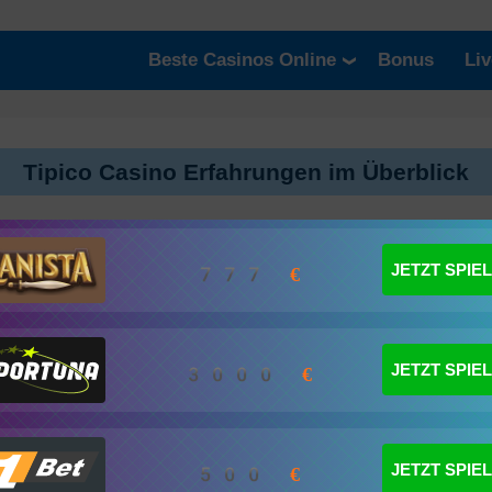
Beste Casinos Online
Bonus
Liv
Tipico Casino Erfahrungen im Überblick
h modern und gut aussieht. Wenn Sie nach einem der
Top Online 
vielen Spielautomaten der bekanntesten Firmen kann die Seite s
JETZT SPIE
777 €
00 Freispielen
ist die Einstiegshürde auch nicht allzu groß.
mit Spielen von
NetEnt
und Authentic Gaming neben den übliche
Blackjack und alle anderen Spiele sind im Live Casino nur spär
JETZT SPIE
3000 €
.
In diesem Artikel
JETZT SPIE
500 €