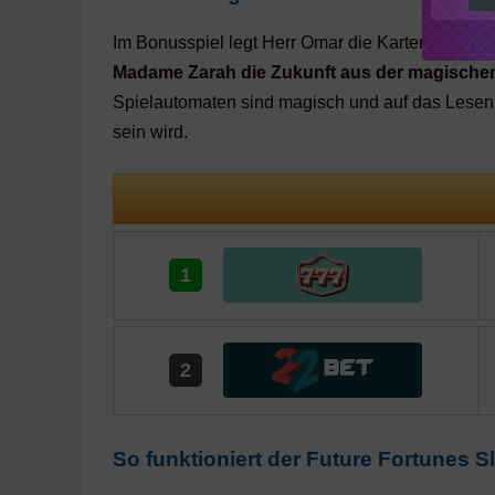
Im Bonusspiel legt Herr Omar die Karten und err
Madame Zarah die Zukunft aus der magische
Spielautomaten sind magisch und auf das Lesen 
sein wird.
1
2
So funktioniert der Future Fortunes Sl