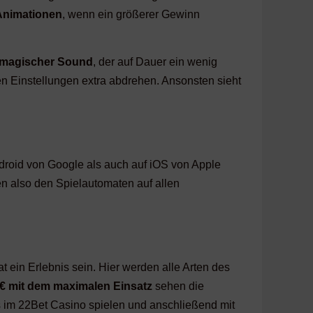
Animationen
, wenn ein größerer Gewinn
n magischer Sound
, der auf Dauer ein wenig
n Einstellungen extra abdrehen. Ansonsten sieht
droid von Google als auch auf iOS von Apple
n also den Spielautomaten auf allen
 ein Erlebnis sein. Hier werden alle Arten des
€ mit dem maximalen Einsatz
sehen die
s im 22Bet Casino spielen und anschließend mit