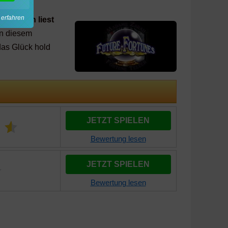
 erfahren
eispielen liest
in diesem
das Glück hold
JETZT SPIELEN
Bewertung lesen
JETZT SPIELEN
Bewertung lesen