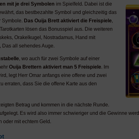
en mit je drei Symbolen
im Spielfeld. Dabei ist die
gewährt, das bestbezahlte Symbol und gleichzeitig das
er Symbole.
Das Ouija Brett aktiviert die Freispiele
,
i Tarotkarten lösen das Bonusspiel aus. Die weiteren
keks, Orakelkugel, Nostradamus, Hand mit
, Das all sehendes Auge.
gstabelle
, wo auch für zwei Symbole auf einer
mehr
Ouija Brettern aktiviert man 5 Freispiele
. Im
wird, legt Herr Omar anfangs eine offene und zwei
u erraten, dass Sie die offene Karte aus den
zeigten Betrag und kommen in die nächste Runde.
ufgelegt. Es wird also immer schwieriger und die Gewinne wer
n oder mit echtem Geld.
ot