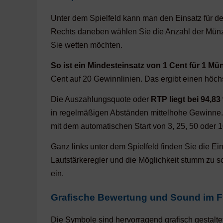
Unter dem Spielfeld kann man den Einsatz für de
Rechts daneben wählen Sie die Anzahl der Münzen
Sie wetten möchten.
So ist ein Mindesteinsatz von 1 Cent für 1 Mü
Cent auf 20 Gewinnlinien. Das ergibt einen höch
Die Auszahlungsquote oder
RTP liegt bei 94,83
in regelmäßigen Abständen mittelhohe Gewinne.
mit dem automatischen Start von 3, 25, 50 oder 
Ganz links unter dem Spielfeld finden Sie die E
Lautstärkeregler und die Möglichkeit stumm zu s
ein.
Grafische Bewertung und Sound im Fu
Die Symbole sind hervorragend grafisch gestalte