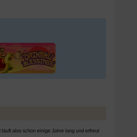
 läuft also schon einige Jahre lang und erfreut