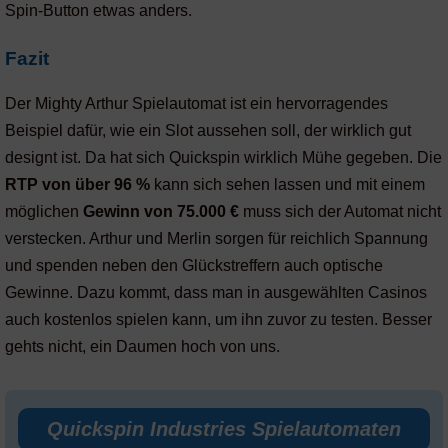
Spin-Button etwas anders.
Fazit
Der Mighty Arthur Spielautomat ist ein hervorragendes
Beispiel dafür, wie ein Slot aussehen soll, der wirklich gut
designt ist. Da hat sich Quickspin wirklich Mühe gegeben. Die
RTP von über 96 %
kann sich sehen lassen und mit einem
möglichen
Gewinn von 75.000 €
muss sich der Automat nicht
verstecken. Arthur und Merlin sorgen für reichlich Spannung
und spenden neben den Glückstreffern auch optische
Gewinne. Dazu kommt, dass man in ausgewählten Casinos
auch kostenlos spielen kann, um ihn zuvor zu testen. Besser
gehts nicht, ein Daumen hoch von uns.
Quickspin Industries Spielautomaten