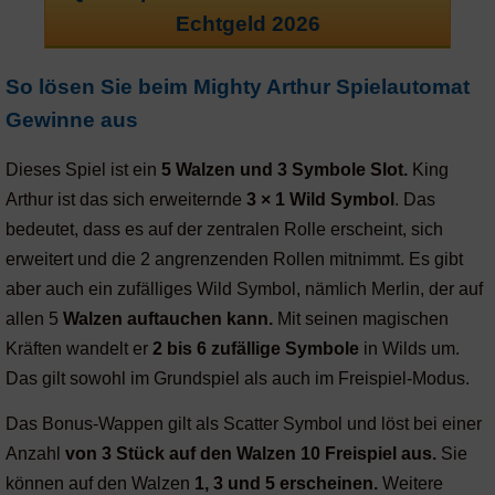
Echtgeld 2026
So lösen Sie beim Mighty Arthur Spielautomat
Gewinne aus
Dieses Spiel ist ein
5 Walzen und 3 Symbole Slot.
King
Arthur ist das sich erweiternde
3 × 1 Wild Symbol
. Das
bedeutet, dass es auf der zentralen Rolle erscheint, sich
erweitert und die 2 angrenzenden Rollen mitnimmt. Es gibt
aber auch ein zufälliges Wild Symbol, nämlich Merlin, der auf
allen 5
Walzen auftauchen kann.
Mit seinen magischen
Kräften wandelt er
2 bis 6 zufällige Symbole
in Wilds um.
Das gilt sowohl im Grundspiel als auch im Freispiel-Modus.
Das Bonus-Wappen gilt als Scatter Symbol und löst bei einer
Anzahl
von 3 Stück auf den Walzen 10 Freispiel aus.
Sie
können auf den Walzen
1, 3 und 5 erscheinen.
Weitere