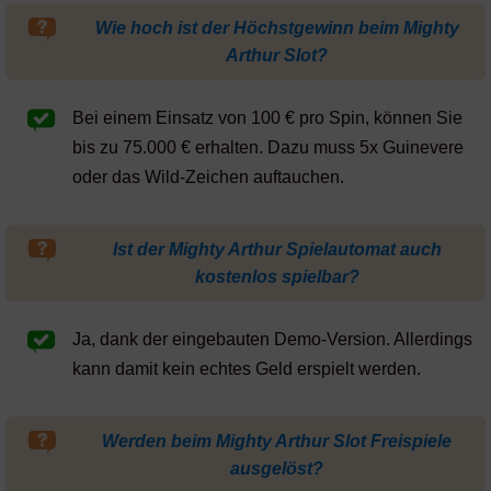
Wie hoch ist der Höchstgewinn beim Mighty
Arthur Slot?
Bei einem Einsatz von 100 € pro Spin, können Sie
bis zu 75.000 € erhalten. Dazu muss 5x Guinevere
oder das Wild-Zeichen auftauchen.
Ist der Mighty Arthur Spielautomat auch
kostenlos spielbar?
Ja, dank der eingebauten Demo-Version. Allerdings
kann damit kein echtes Geld erspielt werden.
Werden beim Mighty Arthur Slot Freispiele
ausgelöst?