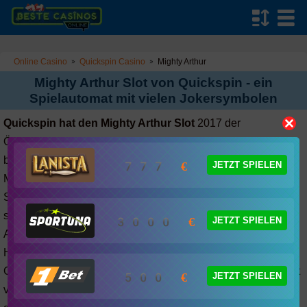
Online Casino
Quickspin Casino
Mighty Arthur
Mighty Arthur Slot von Quickspin - ein
Spielautomat mit vielen Jokersymbolen
Quickspin hat den Mighty Arthur Slot
2017 der
Öffentlichkeit präsentiert. Das Unternehmen selbst wurde
bereits 2012 gegründet und hat seither über 90 Slots am
777 €
JETZT SPIELEN
Markt gebracht, wovon einige ein absoluter Hit sind. Dieser
Spielautomat beeindruckt nicht nur mit seinem Design,
sondern auch mit seinen Features wie das erweiternde
3000 €
JETZT SPIELEN
Arthur-Wild-Symbol usw. Bei diesem Spielautomaten hat der
Hersteller richtig gute Arbeit geleistet. Damit Sie einen
Gesamtüberblick erhalten und sofort Ihr Glück an diesem Slot
500 €
JETZT SPIELEN
versuchen können, haben wir eine Zusammenfassung