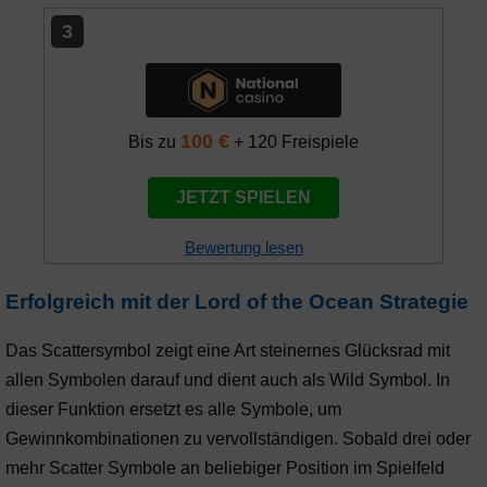
3
100 €
bis zu
+ 120 Freispiele
JETZT SPIELEN
Bewertung lesen
Erfolgreich mit der Lord of the Ocean Strategie
Das Scattersymbol zeigt eine Art steinernes Glücksrad mit
allen Symbolen darauf und dient auch als Wild Symbol. In
dieser Funktion ersetzt es alle Symbole, um
Gewinnkombinationen zu vervollständigen. Sobald drei oder
mehr Scatter Symbole an beliebiger Position im Spielfeld