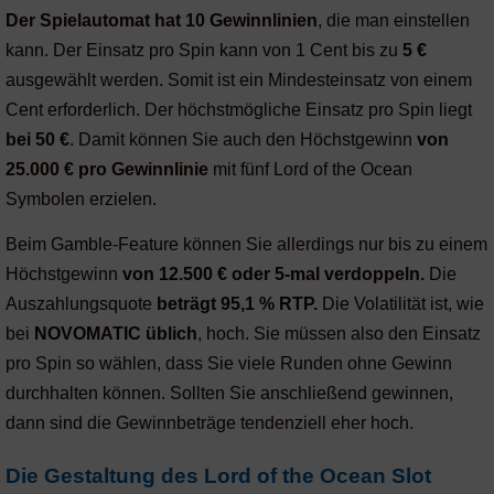
Der Spielautomat hat 10 Gewinnlinien
, die man einstellen
kann. Der Einsatz pro Spin kann von 1 Cent bis zu
5 €
ausgewählt werden. Somit ist ein Mindesteinsatz von einem
Cent erforderlich. Der höchstmögliche Einsatz pro Spin liegt
bei 50 €
. Damit können Sie auch den Höchstgewinn
von
25.000 € pro Gewinnlinie
mit fünf Lord of the Ocean
Symbolen erzielen.
Beim Gamble-Feature können Sie allerdings nur bis zu einem
Höchstgewinn
von 12.500 € oder 5-mal verdoppeln.
Die
Auszahlungsquote
beträgt 95,1 % RTP.
Die Volatilität ist, wie
bei
NOVOMATIC üblich
, hoch. Sie müssen also den Einsatz
pro Spin so wählen, dass Sie viele Runden ohne Gewinn
durchhalten können. Sollten Sie anschließend gewinnen,
dann sind die Gewinnbeträge tendenziell eher hoch.
Die Gestaltung des Lord of the Ocean Slot