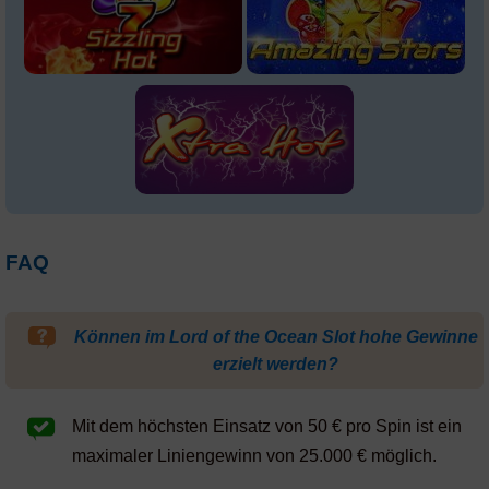
FAQ
Können im Lord of the Ocean Slot hohe Gewinne
erzielt werden?
Mit dem höchsten Einsatz von 50 € pro Spin ist ein
maximaler Liniengewinn von 25.000 € möglich.