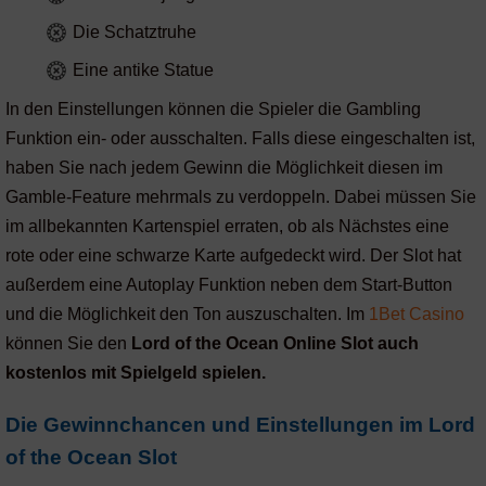
Die Schatztruhe
Eine antike Statue
In den Einstellungen können die Spieler die Gambling
Funktion ein- oder ausschalten. Falls diese eingeschalten ist,
haben Sie nach jedem Gewinn die Möglichkeit diesen im
Gamble-Feature mehrmals zu verdoppeln. Dabei müssen Sie
im allbekannten Kartenspiel erraten, ob als Nächstes eine
rote oder eine schwarze Karte aufgedeckt wird. Der Slot hat
außerdem eine Autoplay Funktion neben dem Start-Button
und die Möglichkeit den Ton auszuschalten. Im
1Bet Casino
können Sie den
Lord of the Ocean Online Slot auch
kostenlos mit Spielgeld spielen.
Die Gewinnchancen und Einstellungen im Lord
of the Ocean Slot