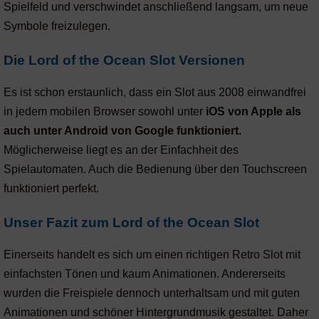
Spielfeld und verschwindet anschließend langsam, um neue
Symbole freizulegen.
Die Lord of the Ocean Slot Versionen
Es ist schon erstaunlich, dass ein Slot aus 2008 einwandfrei
in jedem mobilen Browser sowohl unter
iOS von Apple als
auch unter Android von Google funktioniert.
Möglicherweise liegt es an der Einfachheit des
Spielautomaten. Auch die Bedienung über den Touchscreen
funktioniert perfekt.
Unser Fazit zum Lord of the Ocean Slot
Einerseits handelt es sich um einen richtigen Retro Slot mit
einfachsten Tönen und kaum Animationen. Andererseits
wurden die Freispiele dennoch unterhaltsam und mit guten
Animationen und schöner Hintergrundmusik gestaltet. Daher