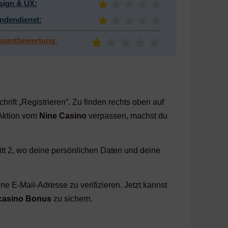
sign & UX:
ndendienst:
samtbewertung:
rift „Registrieren“. Zu finden rechts oben auf
 Aktion vom
Nine Casino
verpassen, machst du
tt 2, wo deine persönlichen Daten und deine
e E-Mail-Adresse zu verifizieren. Jetzt kannst
casino Bonus
zu sichern.