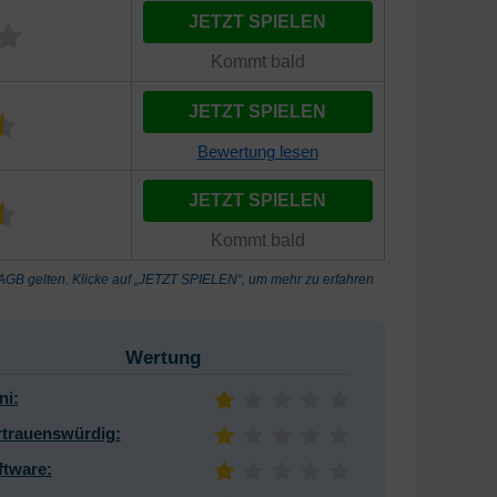
JETZT SPIELEN
Kommt bald
JETZT SPIELEN
Bewertung lesen
JETZT SPIELEN
Kommt bald
AGB gelten. Klicke auf „JETZT SPIELEN“, um mehr zu erfahren
Wertung
ni:
rtrauenswürdig:
ftware: