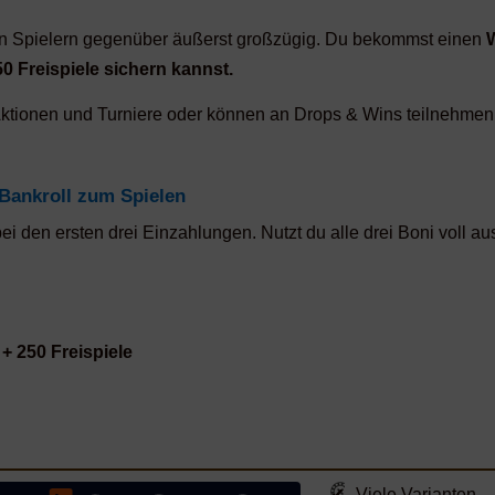
en Spielern gegenüber äußerst großzügig. Du bekommst einen
0 Freispiele sichern kannst.
tionen und Turniere oder können an Drops & Wins teilnehmen
Bankroll zum Spielen
ei den ersten drei Einzahlungen. Nutzt du alle drei Boni voll au
 + 250 Freispiele
Viele Varianten