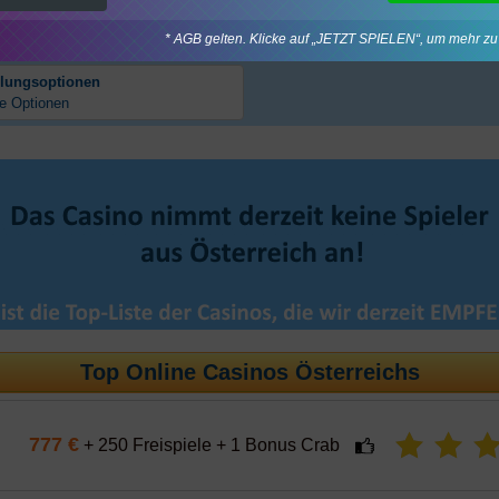
ecasino Casino Boni
Spielauswahl
* AGB gelten. Klicke auf „JETZT SPIELEN“, um mehr zu
ionen
Slots, Tischspiele & Mehr
lungsoptionen
le Optionen
Top Online Casinos Österreichs
777 €
+ 250 Freispiele + 1 Bonus Crab