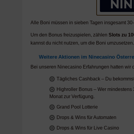
Alle Boni müssen in sieben Tagen insgesamt 30-
Um den Bonus freizuspielen, zählen
Slots zu 1
kannst du nicht nutzen, um die Boni umzusetzen.
Weitere Aktionen im Ninecasino Österre
Bei unseren Ninecasino Erfahrungen hatten wir d
Tägliches Cashback – Du bekommst t
Highroller Bonus – Wer mindestens 3
Monat zur Verfügung.
Grand Pool Lotterie
Drops & Wins für Automaten
Drops & Wins für Live Casino