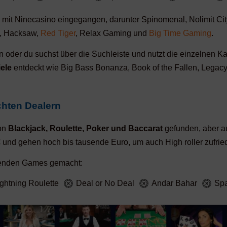
 mit Ninecasino eingegangen, darunter Spinomenal, Nolimit Cit
, Hacksaw,
Red Tiger
, Relax Gaming und
Big Time Gaming
.
rn oder du suchst über die Suchleiste und nutzt die einzelnen K
ele
entdeckt wie Big Bass Bonanza, Book of the Fallen, Legac
chten Dealern
von
Blackjack, Roulette, Poker und Baccarat
gefunden, aber a
 und gehen hoch bis tausende Euro, um auch High roller zufrie
lgenden Games gemacht:
ightning Roulette
Deal or No Deal
Andar Bahar
Sp