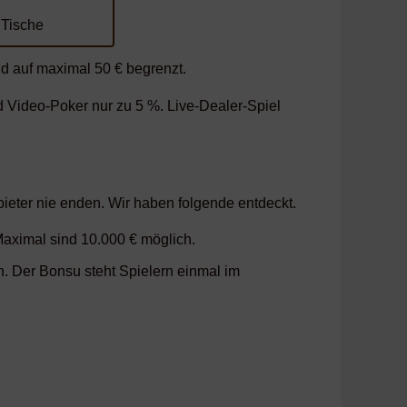
 Tische
d auf maximal 50 € begrenzt.
d Video-Poker nur zu 5 %. Live-Dealer-Spiel
ieter nie enden. Wir haben folgende entdeckt.
aximal sind 10.000 € möglich.
n. Der Bonsu steht Spielern einmal im