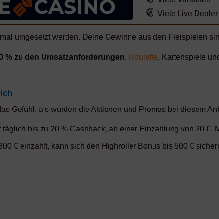
Viele Live Dealer
mal umgesetzt werden. Deine Gewinne aus den Freispielen sin
00 % zu den Umsatzanforderungen
.
Roulette
, Kartenspiele un
ich
as Gefühl, als würden die Aktionen und Promos bei diesem Anb
äglich bis zu 20 % Cashback, ab einer Einzahlung von 20 €. M
00 € einzahlt, kann sich den Highroller Bonus bis 500 € sicher