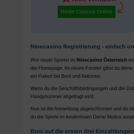
Beste Casinos Online
Ninecasino Registrierung - einfach u
Wer neuer Spieler im
Ninecasino Österreich
wer
der Homepage. Im neuen Fenster gibst du deine 
ein Hakerl bei Boni und Aktionen.
Wenn du die Geschäftsbedingungen und die Daten
Handynummer abgefragt wird.
Nun ist die Anmeldung abgeschlossen und du muss
du die Spiele im kostenlosen Demo Modus auspr
Boni auf die ersten drei Einzahlungen