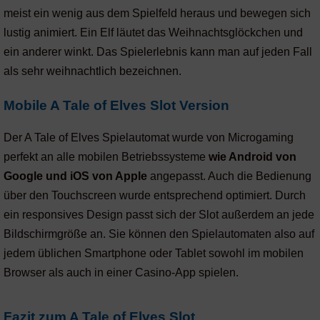
meist ein wenig aus dem Spielfeld heraus und bewegen sich
lustig animiert. Ein Elf läutet das Weihnachtsglöckchen und
ein anderer winkt. Das Spielerlebnis kann man auf jeden Fall
als sehr weihnachtlich bezeichnen.
Mobile A Tale of Elves Slot Version
Der A Tale of Elves Spielautomat wurde von Microgaming
perfekt an alle mobilen Betriebssysteme
wie Android von
Google und iOS von Apple
angepasst. Auch die Bedienung
über den Touchscreen wurde entsprechend optimiert. Durch
ein responsives Design passt sich der Slot außerdem an jede
Bildschirmgröße an. Sie können den Spielautomaten also auf
jedem üblichen Smartphone oder Tablet sowohl im mobilen
Browser als auch in einer Casino-App spielen.
Fazit zum A Tale of Elves Slot