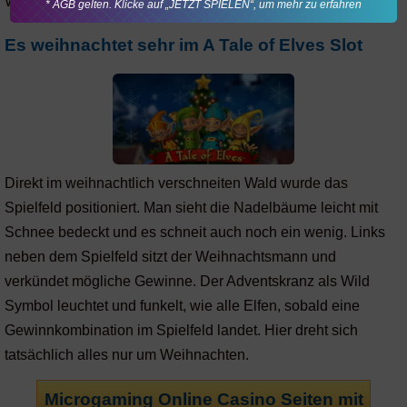
Weihnachtsstimmung auf.
* AGB gelten. Klicke auf „JETZT SPIELEN“, um mehr zu erfahren
Es weihnachtet sehr im A Tale of Elves Slot
Direkt im weihnachtlich verschneiten Wald wurde das
Spielfeld positioniert. Man sieht die Nadelbäume leicht mit
Schnee bedeckt und es schneit auch noch ein wenig. Links
neben dem Spielfeld sitzt der Weihnachtsmann und
verkündet mögliche Gewinne. Der Adventskranz als Wild
Symbol leuchtet und funkelt, wie alle Elfen, sobald eine
Gewinnkombination im Spielfeld landet. Hier dreht sich
tatsächlich alles nur um Weihnachten.
Microgaming Online Casino Seiten mit