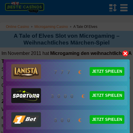
Online Casino
Microgaming Casino
A Tale Of Elves
A Tale of Elves Slot von Microgaming –
Weihnachtliches Märchen-Spiel
Im November 2011 hat
Microgaming den weihnachtlichen A
Tale of Elves Slot
passend zur Adventzeit veröffentlicht. Das
Spiel stammt vom Partnerstudio Aurum Signature Studios,
777 €
JETZT SPIELEN
das direkt für Microgaming Spiele produziert. Mit spannenden
Gewinnmöglichkeiten wie vier verschiedenen Freispiel-Arten
oder gestapelten Wild-Symbolen sind Gewinne bis zum
3000 €
JETZT SPIELEN
20.000-fachen
Einsatz möglich. Zusätzlich bringt der
Weihnachtsmann zufällige Sofortgewinne, wenn er doppelt
erscheint. Alles in allem ist der A Tale of Elves Spielautomat
500 €
JETZT SPIELEN
sehr unterhaltsam und bringt tatsächlich ein wenig