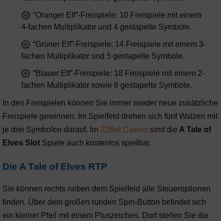
“Oranger Elf”-Freispiele: 10 Freispiele mit einem
4-fachen Multiplikator und 4 gestapelte Symbole.
“Grüner Elf”-Freispiele: 14 Freispiele mit einem 3-
fachen Multiplikator und 5 gestapelte Symbole.
“Blauer Elf”-Freispiele: 18 Freispiele mit einem 2-
fachen Multiplikator sowie 6 gestapelte Symbole.
In den Freispielen können Sie immer wieder neue zusätzliche
Freispiele gewinnen. Im Spielfeld drehen sich fünf Walzen mit
je drei Symbolen darauf. Im
22Bet Casino
sind die
A Tale of
Elves Slot
Spiele auch kostenlos spielbar.
Die A Tale of Elves RTP
Sie können rechts neben dem Spielfeld alle Steueroptionen
finden. Über dem großen runden Spin-Button befindet sich
ein kleiner Pfeil mit einem Pluszeichen. Dort stellen Sie die