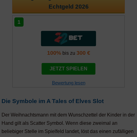
Echtgeld 2026
1
100%
300 €
bis zu
JETZT SPIELEN
Bewertung lesen
Die Symbole im A Tales of Elves Slot
Der Weihnachtsmann mit dem Wunschzettel der Kinder in der
Hand gilt als Scatter Symbol. Wenn diese zweimal an
beliebiger Stelle im Spielfeld landet, löst das einen zufälligen