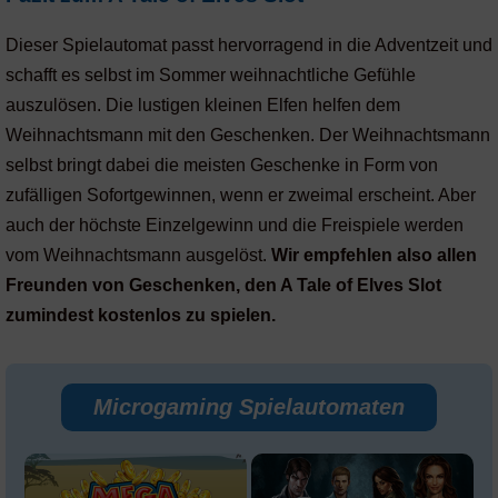
Dieser Spielautomat passt hervorragend in die Adventzeit und
schafft es selbst im Sommer weihnachtliche Gefühle
auszulösen. Die lustigen kleinen Elfen helfen dem
Weihnachtsmann mit den Geschenken. Der Weihnachtsmann
selbst bringt dabei die meisten Geschenke in Form von
zufälligen Sofortgewinnen, wenn er zweimal erscheint. Aber
auch der höchste Einzelgewinn und die Freispiele werden
vom Weihnachtsmann ausgelöst.
Wir empfehlen also allen
Freunden von Geschenken, den A Tale of Elves Slot
zumindest kostenlos zu spielen.
Microgaming Spielautomaten