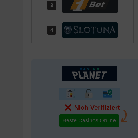
3
4
Nich Verifiziert
Beste Casinos Online