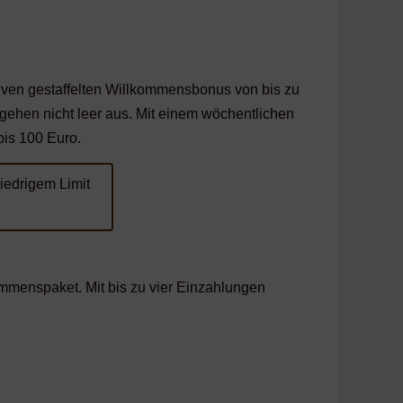
tiven gestaffelten Willkommensbonus von bis zu
ehen nicht leer aus. Mit einem wöchentlichen
is 100 Euro.
niedrigem Limit
menspaket. Mit bis zu vier Einzahlungen