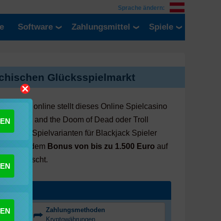
Sprache ändern:
e
Software
Zahlungsmittel
Spiele
eichischen Glücksspielmarkt
r 2020 online stellt dieses Online Spielcasino
 Cat Wilde and the Doom of Dead oder Troll
LEN
ngreiche Spielvarianten für Blackjack Spieler
ommen mit dem
Bonus von bis zu 1.500 Euro
auf
ht enttäuscht.
LEN
Zahlungsmethoden
LEN
Kryptowährungen