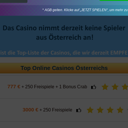
* AGB gelten. Klicke auf „JETZT SPIELEN“, um mehr zu
Top Online Casinos Österreichs
777 €
+ 250 Freispiele + 1 Bonus Crab
3000 €
+ 250 Freispiele