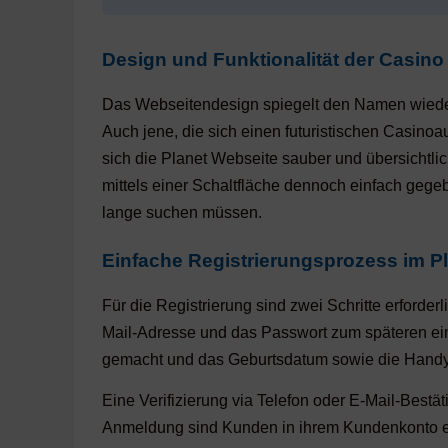
Design und Funktionalität der Casino
Das Webseitendesign spiegelt den Namen wieder. 
Auch jene, die sich einen futuristischen Casinoa
sich die Planet Webseite sauber und übersicht
mittels einer Schaltfläche dennoch einfach gege
lange suchen müssen.
Einfache Registrierungsprozess im P
Für die Registrierung sind zwei Schritte erforde
Mail-Adresse und das Passwort zum späteren ein
gemacht und das Geburtsdatum sowie die Han
Eine Verifizierung via Telefon oder E-Mail-Bestä
Anmeldung sind Kunden in ihrem Kundenkonto ei