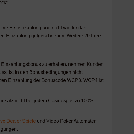
ckt.
 eine Ersteinzahlung und nicht wie für das
en Einzahlung gutgeschrieben. Weitere 20 Free
 Einzahlungsbonus zu erhalten, nehmen Kunden
uss, ist in den Bonusbedingungen nicht
itten Einzahlung der Bonuscode WCP3. WCP4 ist
insatz nicht bei jedem Casinospiel zu 100%:
ive Dealer Spiele
und Video Poker Automaten
ingungen.