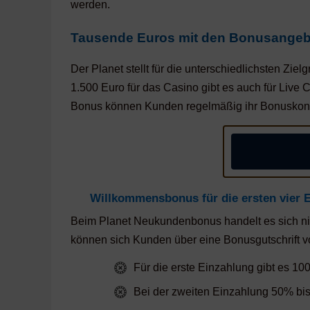
werden.
Tausende Euros mit den Bonusangeb
Der Planet stellt für die unterschiedlichsten Z
1.500 Euro für das Casino gibt es auch für Liv
Bonus können Kunden regelmäßig ihr Bonuskonto
Willkommensbonus für die ersten vier 
Beim Planet Neukundenbonus handelt es sich ni
können sich Kunden über eine Bonusgutschrift vo
Für die erste Einzahlung gibt es 10
Bei der zweiten Einzahlung 50% bi