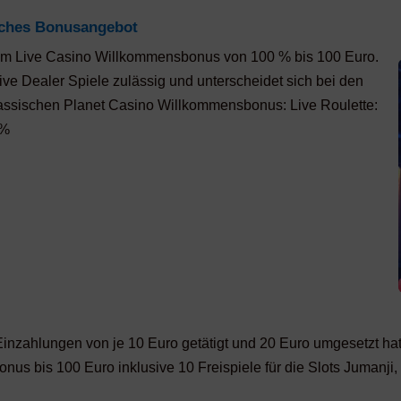
iches Bonusangebot
 dem Live Casino Willkommensbonus von 100 % bis 100 Euro.
ive Dealer Spiele zulässig und unterscheidet sich bei den
ssischen Planet Casino Willkommensbonus: Live Roulette:
0%
inzahlungen von je 10 Euro getätigt und 20 Euro umgesetzt ha
 bis 100 Euro inklusive 10 Freispiele für die Slots Jumanji, Fa