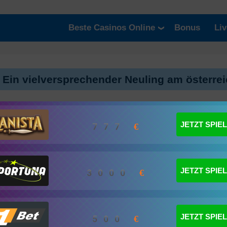
Beste Casinos Online
Bonus
Liv
- Ein vielversprechender Neuling am österr
igt sich auch das Spielangebot im Planet Casino. Seit dem Jah
lautomaten zum Spielen bereit.
Darunter viele neue Slots wie
JETZT SPIE
777 €
rnetcasino mit Spielen wie Mega Ball, Monopoly Live sowie umfa
r Willkommensbonus für Neukunden. Insbesondere High Roller k
mit bis zu 200 Freispielen gleich bei der ersten Einzahlung nic
JETZT SPIE
3000 €
In diesem Artikel
teinzahlungsbonus
Casino Tischspiele
JETZT SPIE
500 €
ionen
Anbieter