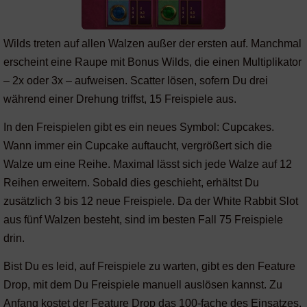
Wilds treten auf allen Walzen außer der ersten auf. Manchmal
erscheint eine Raupe mit Bonus Wilds, die einen Multiplikator
– 2x oder 3x – aufweisen. Scatter lösen, sofern Du drei
während einer Drehung triffst, 15 Freispiele aus.
In den Freispielen gibt es ein neues Symbol: Cupcakes.
Wann immer ein Cupcake auftaucht, vergrößert sich die
Walze um eine Reihe. Maximal lässt sich jede Walze auf 12
Reihen erweitern. Sobald dies geschieht, erhältst Du
zusätzlich 3 bis 12 neue Freispiele. Da der White Rabbit Slot
aus fünf Walzen besteht, sind im besten Fall 75 Freispiele
drin.
Bist Du es leid, auf Freispiele zu warten, gibt es den Feature
Drop, mit dem Du Freispiele manuell auslösen kannst. Zu
Anfang kostet der Feature Drop das 100-fache des Einsatzes.