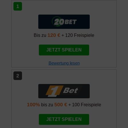
1
120 €
bis zu
+ 120 Freispiele
JETZT SPIELEN
Bewertung lesen
2
100%
500 €
bis zu
+ 100 Freispiele
JETZT SPIELEN