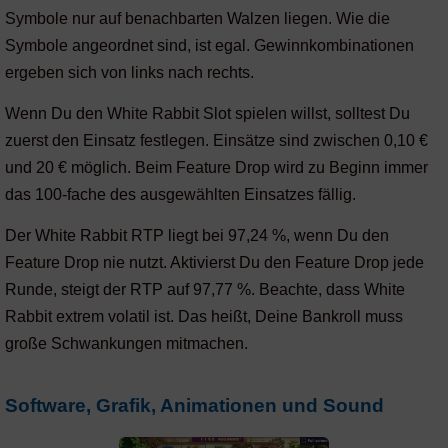
Symbole nur auf benachbarten Walzen liegen. Wie die
Symbole angeordnet sind, ist egal. Gewinnkombinationen
ergeben sich von links nach rechts.
Wenn Du den White Rabbit Slot spielen willst, solltest Du
zuerst den Einsatz festlegen. Einsätze sind zwischen 0,10 €
und 20 € möglich. Beim Feature Drop wird zu Beginn immer
das 100-fache des ausgewählten Einsatzes fällig.
Der White Rabbit RTP liegt bei 97,24 %, wenn Du den
Feature Drop nie nutzt. Aktivierst Du den Feature Drop jede
Runde, steigt der RTP auf 97,77 %. Beachte, dass White
Rabbit extrem volatil ist. Das heißt, Deine Bankroll muss
große Schwankungen mitmachen.
Software, Grafik, Animationen und Sound