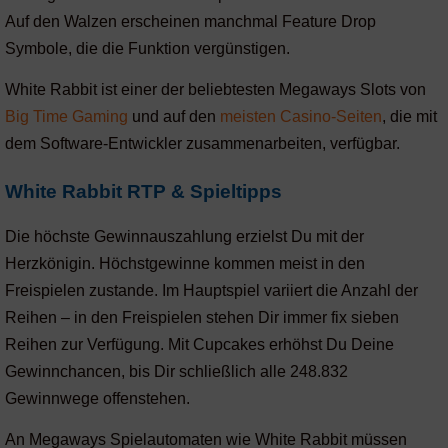
Auf den Walzen erscheinen manchmal Feature Drop
Symbole, die die Funktion vergünstigen.
White Rabbit ist einer der beliebtesten Megaways Slots von
Big Time Gaming
und auf den
meisten Casino-Seiten
, die mit
dem Software-Entwickler zusammenarbeiten, verfügbar.
White Rabbit RTP & Spieltipps
Die höchste Gewinnauszahlung erzielst Du mit der
Herzkönigin. Höchstgewinne kommen meist in den
Freispielen zustande. Im Hauptspiel variiert die Anzahl der
Reihen – in den Freispielen stehen Dir immer fix sieben
Reihen zur Verfügung. Mit Cupcakes erhöhst Du Deine
Gewinnchancen, bis Dir schließlich alle 248.832
Gewinnwege offenstehen.
An Megaways Spielautomaten wie White Rabbit müssen