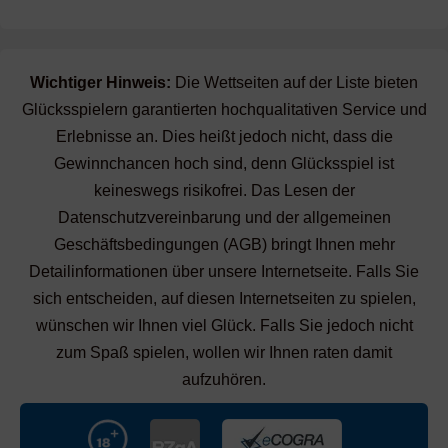
Wichtiger Hinweis:
Die Wettseiten auf der Liste bieten
Glücksspielern garantierten hochqualitativen Service und
Erlebnisse an. Dies heißt jedoch nicht, dass die
Gewinnchancen hoch sind, denn Glücksspiel ist
keineswegs risikofrei. Das Lesen der
Datenschutzvereinbarung und der allgemeinen
Geschäftsbedingungen (AGB) bringt Ihnen mehr
Detailinformationen über unsere Internetseite. Falls Sie
sich entscheiden, auf diesen Internetseiten zu spielen,
wünschen wir Ihnen viel Glück. Falls Sie jedoch nicht
zum Spaß spielen, wollen wir Ihnen raten damit
aufzuhören.