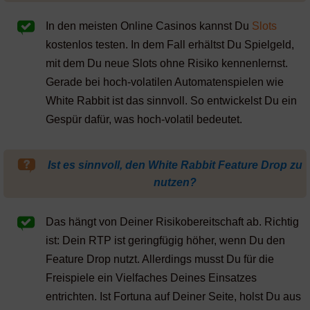
In den meisten Online Casinos kannst Du
Slots
kostenlos testen. In dem Fall erhältst Du Spielgeld,
mit dem Du neue Slots ohne Risiko kennenlernst.
Gerade bei hoch-volatilen Automatenspielen wie
White Rabbit ist das sinnvoll. So entwickelst Du ein
Gespür dafür, was hoch-volatil bedeutet.
Ist es sinnvoll, den White Rabbit Feature Drop zu
nutzen?
Das hängt von Deiner Risikobereitschaft ab. Richtig
ist: Dein RTP ist geringfügig höher, wenn Du den
Feature Drop nutzt. Allerdings musst Du für die
Freispiele ein Vielfaches Deines Einsatzes
entrichten. Ist Fortuna auf Deiner Seite, holst Du aus